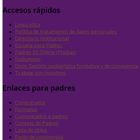
Accesos rápidos
Línea ética
Política de tratamiento de datos personales
Directorio institucional
Escuela para Padres
Padres JIS Online (Phidias)
Exalumnos
Docs. Gestión pedagógica formativa y de convivencia
Trabaje con nosotros
Enlaces para padres
Cronograma
Formatos
Comunicados a padres
Consejo de Padres
Lista de útiles
Pacto de convivencia