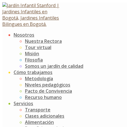
Skip
to
content
Nosotros
Autor:
Jardín Infantil Stanfo
Nuestra Rectora
Tour virtual
Misión
Somos grandes amigos
Filosofia
Somos un jardín de calidad
25 abril, 2015
Cómo trabajamos
Metodología
Noticias
Jardín Infantil Stanford
0 Comments
Niveles pedagógicos
Compartimos como amigos en nuestra primera convivencia de
Pacto de Convivencia
posibilidad de ayudar. Somos grandes amigos.
[…]
Recurso humano
Read more
Servicios
Transporte
Izada de bandera
Clases adicionales
Alimentación
21 abril, 2015