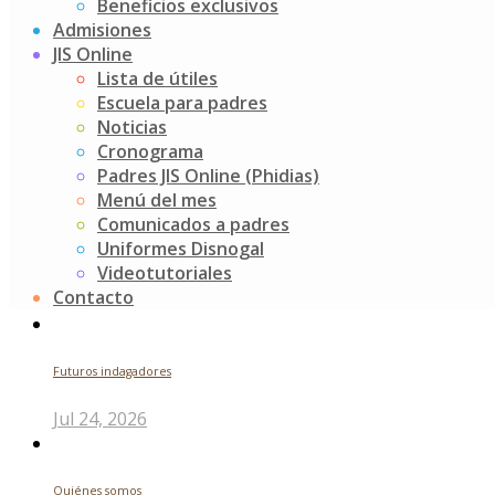
Beneficios exclusivos
Noticias
Jardín Infantil Stanford
0 Comments
Admisiones
Nuestras Izadas de bandera están llenas de magia, alegría,
JIS Online
nuestras niñas. Felicitaciones a todos lo chiquis que izaro
Lista de útiles
Read more
Escuela para padres
Paginación
Previous
1
…
75
76
77
Noticias
de
Cronograma
Buscar
Padres JIS Online (Phidias)
entradas
Menú del mes
Search
Comunicados a padres
for:
Uniformes Disnogal
Noticias recientes
Videotutoriales
Contacto
Futuros indagadores
Jul 24, 2026
Quiénes somos