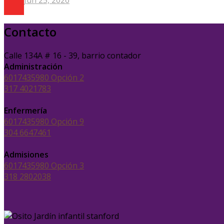
Jun 25, 2026
Contacto
Calle 134A # 16 - 39, barrio contador
Administración
6017435980 Opción 2
317 4021783
Enfermería
6017435980 Opción 9
304 6647461
Admisiones
6017435980 Opción 3
318 2802038