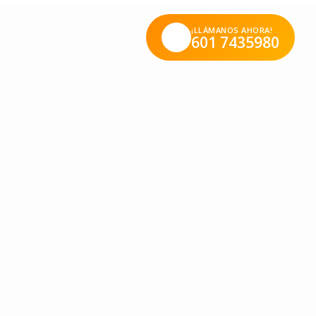
¡LLÁMANOS AHORA!
601 7435980
e ayudar al otro y de cuidarlo, pues todos tenemos la