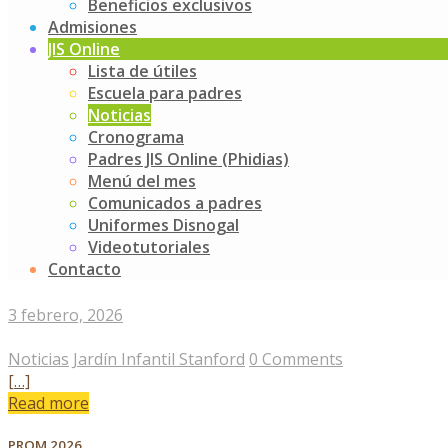
Beneficios exclusivos
Noticias
Jardín Infantil Stanford
0 Comments
Admisiones
[…]
JIS Online
Read more
Lista de útiles
Escuela para padres
Bienvenidos al asombroso 2026
Noticias
Cronograma
9 febrero, 2026
Padres JIS Online (Phidias)
Menú del mes
Noticias
Jardín Infantil Stanford
0 Comments
Comunicados a padres
[…]
Uniformes Disnogal
Read more
Videotutoriales
Contacto
En sus marcas, listos, fuera
3 febrero, 2026
Noticias
Jardín Infantil Stanford
0 Comments
[…]
Read more
PROM 2026