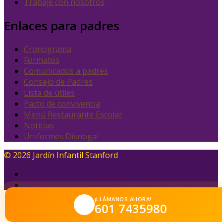
Trabaje con nosotros
Enlaces para padres
Cronograma
Formatos
Comunicados a padres
Consejo de Padres
Lista de útiles
Pacto de convivencia
Menú Restaurante Escolar
Noticias
Uniformes Disnogal
© 2026 Jardín Infantil Stanford
¡LLÁMANOS AHORA!
601 7435980