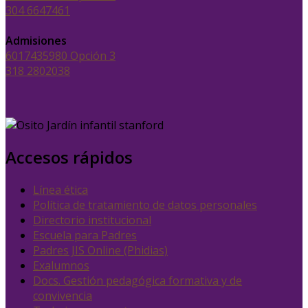
304 6647461
Admisiones
6017435980 Opción 3
318 2802038
Accesos rápidos
Línea ética
Política de tratamiento de datos personales
Directorio institucional
Escuela para Padres
Padres JIS Online (Phidias)
Exalumnos
Docs. Gestión pedagógica formativa y de
convivencia