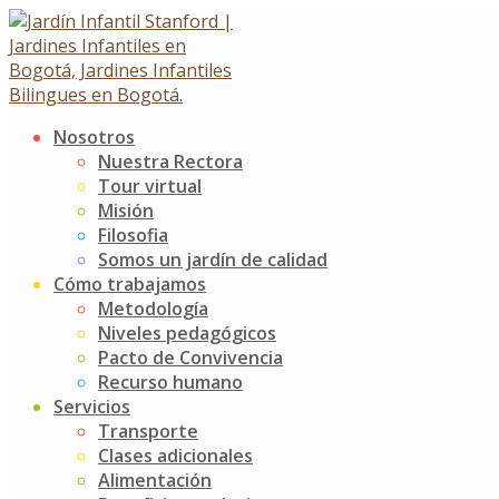
Skip
to
content
Nosotros
Noticias
Nuestra Rectora
Tour virtual
Misión
Día de las Lenguas
Filosofia
Somos un jardín de calidad
7 mayo, 2026
Cómo trabajamos
Metodología
Noticias
Jardín Infantil Stanford
0 Comments
Niveles pedagógicos
[…]
Pacto de Convivencia
Read more
Recurso humano
Servicios
Cumpleaños 19 de jimmy Stanford
Transporte
Clases adicionales
16 febrero, 2026
Alimentación