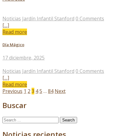
Noticias
Jardín Infantil Stanford
0 Comments
[…]
Read more
Día Mágico
17 diciembre, 2025
Noticias
Jardín Infantil Stanford
0 Comments
[…]
Read more
Paginación
Previous
1
2
3
4
5
…
84
Next
de
Buscar
entradas
Search
for:
Noticias recientes