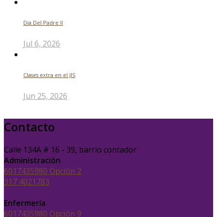
Día Del Padre ll
Jul 6, 2026
Clases extra en el JIS
Jun 25, 2026
Contacto
Calle 134A # 16 - 39, barrio contador
Administración
6017435980 Opción 2
317 4021783
Enfermería
6017435980 Opción 9