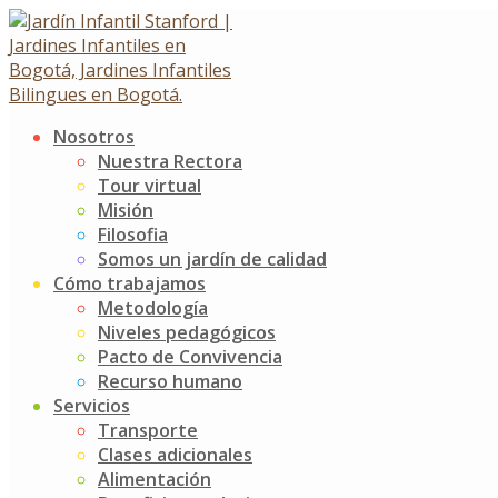
Skip
to
content
Nosotros
CRONOGRAMA ACADEMICO
Nuestra Rectora
Tour virtual
2023
Misión
Filosofia
Somos un jardín de calidad
CRONOGRAMA ACADEMICO 2023
Cómo trabajamos
12 enero, 2023
Metodología
Jardín Infantil Stanford
0 Comments
Niveles pedagógicos
[featured_image]
Pacto de Convivencia
Descargar
Recurso humano
Servicios
Versión
Transporte
Descargar
157
Clases adicionales
Tamaño del archivo
303.18 KB
Alimentación
Recuento de archivos
1