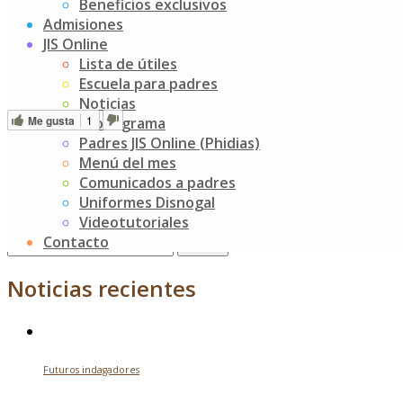
Beneficios exclusivos
Fecha de creación
12 enero, 2023
Admisiones
Última actualización
12 enero, 2023
JIS Online
Lista de útiles
CRONOGRAMA ACADEMICO 2023
Escuela para padres
Noticias
Me gusta
1
Cronograma
Post
Política de tratamiento de datos personales
Padres JIS Online (Phidias)
LISTADOS DE MATERIALES K1 – 2026
Menú del mes
navigation
Comunicados a padres
Buscar
Uniformes Disnogal
Videotutoriales
Contacto
Search
for:
Noticias recientes
Futuros indagadores