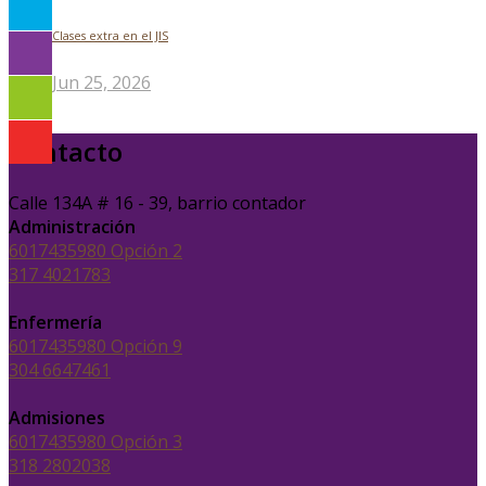
Clases extra en el JIS
Jun 25, 2026
Contacto
Calle 134A # 16 - 39, barrio contador
Administración
6017435980 Opción 2
317 4021783
Enfermería
6017435980 Opción 9
304 6647461
Admisiones
6017435980 Opción 3
318 2802038