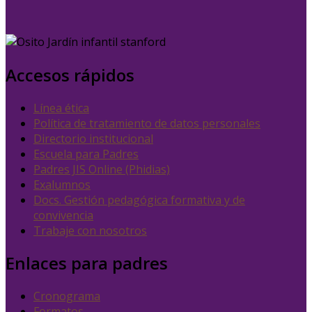
Accesos rápidos
Línea ética
Política de tratamiento de datos personales
Directorio institucional
Escuela para Padres
Padres JIS Online (Phidias)
Exalumnos
Docs. Gestión pedagógica formativa y de
convivencia
Trabaje con nosotros
Enlaces para padres
Cronograma
Formatos