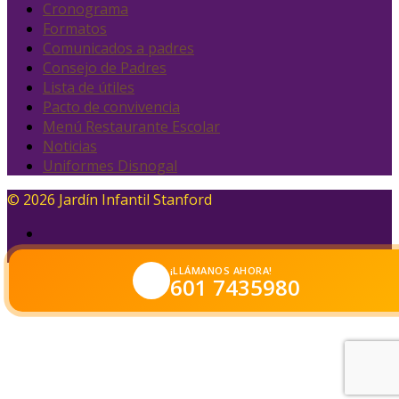
Cronograma
Formatos
Comunicados a padres
Consejo de Padres
Lista de útiles
Pacto de convivencia
Menú Restaurante Escolar
Noticias
Uniformes Disnogal
© 2026 Jardín Infantil Stanford
¡LLÁMANOS AHORA!
601 7435980