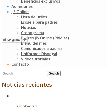
Beneficios exclusivos
Fecha de creación
4 mayo, 2022
Admisiones
Última actualización
4 mayo, 2022
JIS Online
Lista de útiles
Política de tratamiento de datos
Escuela para padres
personales
Noticias
Cronograma
Padres JIS Online (Phidias)
Me gusta
Menú del mes
Post
Protocolo de Bioseguridad
Comunicados a padres
CRONOGRAMA ACADEMICO 2023
navigation
Uniformes Disnogal
Videotutoriales
Buscar
Contacto
Search
for:
Noticias recientes
Futuros indagadores