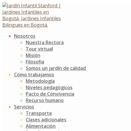
Skip
to
content
Nosotros
Política de tratamiento de
Nuestra Rectora
Tour virtual
datos personales
Misión
Filosofia
Somos un jardín de calidad
Política de tratamiento de datos personales
Cómo trabajamos
4 mayo, 2022
Metodología
Jardín Infantil Stanford
0 Comments
Niveles pedagógicos
[featured_image]
Pacto de Convivencia
Descargar
Recurso humano
Servicios
Versión
Transporte
Descargar
2438
Clases adicionales
Tamaño del archivo
536.62 KB
Alimentación
Recuento de archivos
1