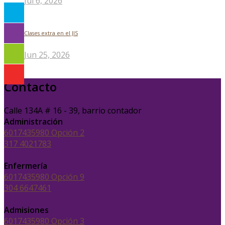
Jul 6, 2026
Clases extra en el JIS
Jun 25, 2026
Contacto
Calle 134A # 16 - 39, barrio contador
Administración
6017435980 Opción 2
317 4021783
Enfermería
6017435980 Opción 9
304 6647461
Admisiones
6017435980 Opción 3