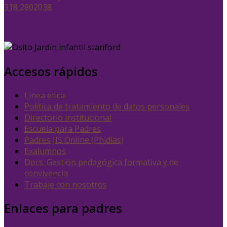
318 2802038
Accesos rápidos
Línea ética
Política de tratamiento de datos personales
Directorio institucional
Escuela para Padres
Padres JIS Online (Phidias)
Exalumnos
Docs. Gestión pedagógica formativa y de
convivencia
Trabaje con nosotros
Enlaces para padres