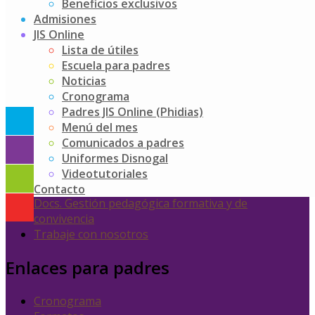
Beneficios exclusivos
Admisiones
JIS Online
Lista de útiles
Escuela para padres
Accesos rápidos
Noticias
Cronograma
Línea ética
Padres JIS Online (Phidias)
Política de tratamiento de datos personales
Menú del mes
Directorio institucional
Comunicados a padres
Escuela para Padres
Uniformes Disnogal
Padres JIS Online (Phidias)
Videotutoriales
Exalumnos
Contacto
Docs. Gestión pedagógica formativa y de
convivencia
Trabaje con nosotros
Enlaces para padres
Cronograma