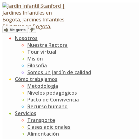
Skip
General Information
to
content
Me gusta
Nosotros
Contacto
Nuestra Rectora
Tour virtual
Misión
Calle 134A # 16 - 39, barrio contador
Filosofia
Administración
Somos un jardín de calidad
6017435980 Opción 2
Cómo trabajamos
317 4021783
Metodología
Niveles pedagógicos
Enfermería
Pacto de Convivencia
6017435980 Opción 9
Recurso humano
304 6647461
Servicios
Transporte
Admisiones
Clases adicionales
6017435980 Opción 3
Alimentación
318 2802038