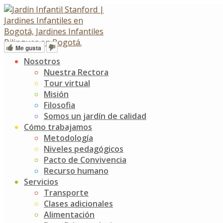
Skip
Market Overview Symposium
to
content
Me gusta
Nosotros
Contacto
Nuestra Rectora
Tour virtual
Misión
Calle 134A # 16 - 39, barrio contador
Filosofia
Administración
Somos un jardín de calidad
6017435980 Opción 2
Cómo trabajamos
317 4021783
Metodología
Niveles pedagógicos
Enfermería
Pacto de Convivencia
6017435980 Opción 9
Recurso humano
304 6647461
Servicios
Transporte
Admisiones
Clases adicionales
6017435980 Opción 3
Alimentación
318 2802038