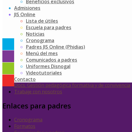
Beneficios exclusivos
Admisiones
JIS Online
Lista de útiles
Escuela para padres
Accesos rápidos
Noticias
Cronograma
Línea ética
Padres JIS Online (Phidias)
Política de tratamiento de datos personales
Menú del mes
Directorio institucional
Comunicados a padres
Escuela para Padres
Uniformes Disnogal
Padres JIS Online (Phidias)
Videotutoriales
Exalumnos
Contacto
Docs. Gestión pedagógica formativa y de convivencia
Trabaje con nosotros
Enlaces para padres
Cronograma
Formatos