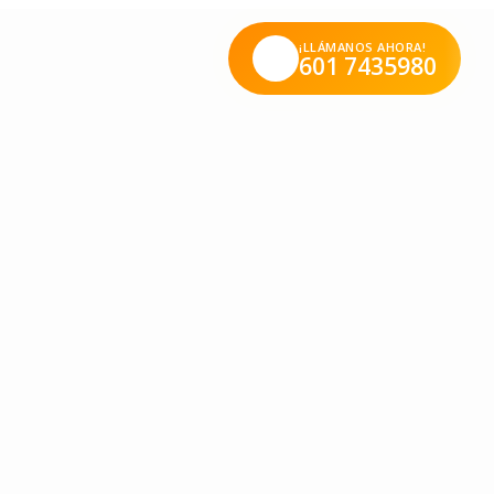
¡LLÁMANOS AHORA!
601 7435980