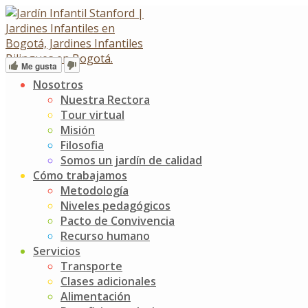
Skip
Money as Debt
to
content
Me gusta
Nosotros
Contacto
Nuestra Rectora
Tour virtual
Misión
Calle 134A # 16 - 39, barrio contador
Filosofia
Administración
Somos un jardín de calidad
6017435980 Opción 2
Cómo trabajamos
317 4021783
Metodología
Niveles pedagógicos
Enfermería
Pacto de Convivencia
6017435980 Opción 9
Recurso humano
304 6647461
Servicios
Transporte
Admisiones
Clases adicionales
6017435980 Opción 3
Alimentación
318 2802038