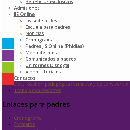
Beneficios exclusivos
Admisiones
JIS Online
Lista de útiles
Escuela para padres
Accesos rápidos
Noticias
Cronograma
Línea ética
Padres JIS Online (Phidias)
Política de tratamiento de datos personales
Menú del mes
Directorio institucional
Comunicados a padres
Escuela para Padres
Uniformes Disnogal
Padres JIS Online (Phidias)
Videotutoriales
Exalumnos
Contacto
Docs. Gestión pedagógica formativa y de convivencia
Trabaje con nosotros
Enlaces para padres
Cronograma
Formatos