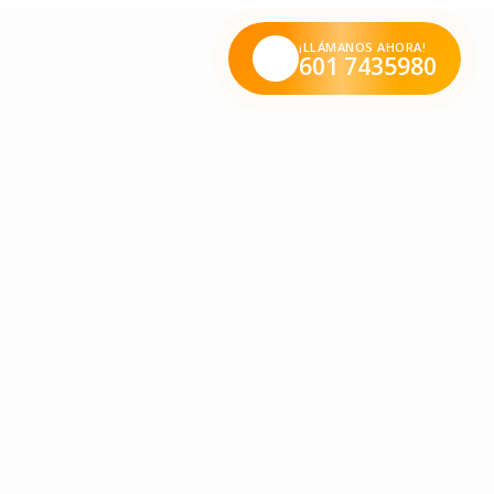
¡LLÁMANOS AHORA!
601 7435980