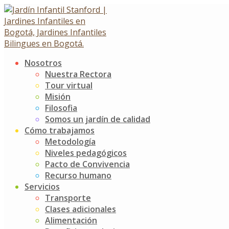
Skip
to
content
Nosotros
Actividad con masas JIS
Nuestra Rectora
Tour virtual
Misión
Actividad con masas JIS
Filosofia
2 marzo, 2023
3 marzo, 2023
Somos un jardín de calidad
Noticias
Jardín Infantil Stanford
0 Comments
Cómo trabajamos
Metodología
¡Nuestros niños de K2 vivieron una actividad sensorial
Niveles pedagógicos
divertida y deliciosa!
Pacto de Convivencia
Recurso humano
Fue muy emocionante ver a nuestros chiquitines
Servicios
convertidos en unos verdaderos chefs, que jugando y
Transporte
explorando, hicieron una deliciosa creación con harina y
Clases adicionales
leche condensada.
Alimentación