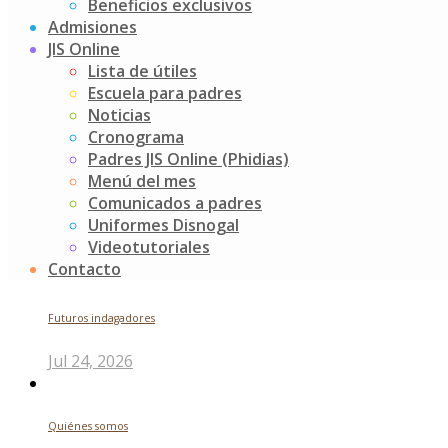
¡Fue un día lleno de creatividad y diversión para los
Beneficios exclusivos
pequeños!
Admisiones
JIS Online
Post
JIS Internacional
Lista de útiles
Actividad musical k1
Escuela para padres
navigation
Noticias
Buscar
Cronograma
Padres JIS Online (Phidias)
Search
Menú del mes
for:
Comunicados a padres
Noticias recientes
Uniformes Disnogal
Videotutoriales
Contacto
Futuros indagadores
Jul 24, 2026
Quiénes somos