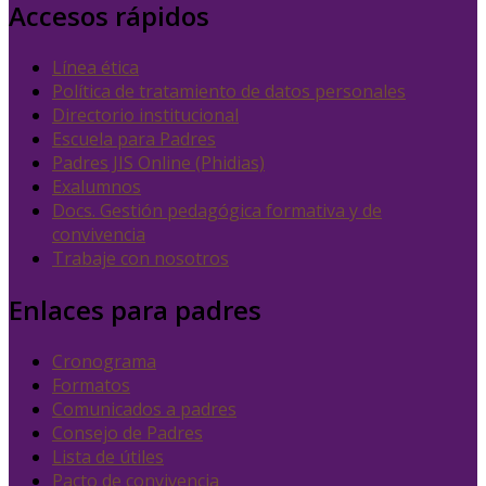
Accesos rápidos
Línea ética
Política de tratamiento de datos personales
Directorio institucional
Escuela para Padres
Padres JIS Online (Phidias)
Exalumnos
Docs. Gestión pedagógica formativa y de
convivencia
Trabaje con nosotros
Enlaces para padres
Cronograma
Formatos
Comunicados a padres
Consejo de Padres
Lista de útiles
Pacto de convivencia