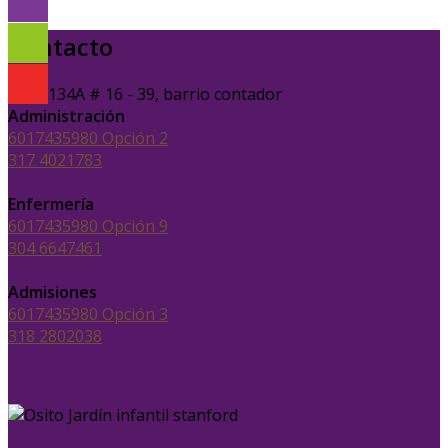
Contacto
Calle 134A # 16 - 39, barrio contador
Administración
6017435980 Opción 2
317 4021783
Enfermería
6017435980 Opción 9
304 6647461
Admisiones
6017435980 Opción 3
318 2802038