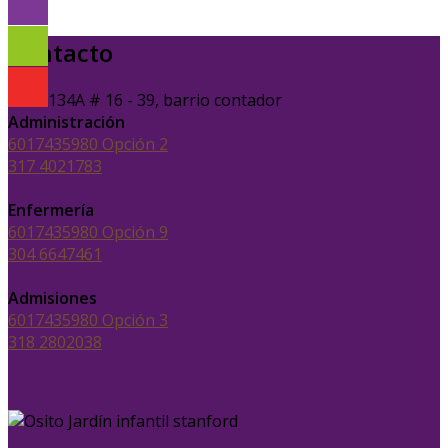
Contacto
Calle 134A # 16 - 39, barrio contador
Administración
6017435980 Opción 2
317 4021783
Enfermería
6017435980 Opción 9
304 6647461
Admisiones
6017435980 Opción 3
318 2802038