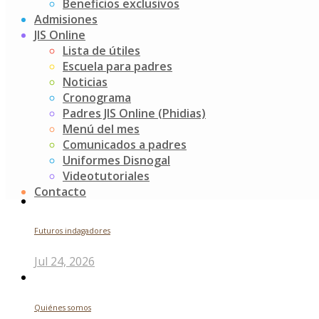
Beneficios exclusivos
colores y sensaciones que los acompañaron en sus
Admisiones
manitas, su ropita y quedará grabado en sus recuerdos.
JIS Online
Post
Día de los abuelos JIS
Lista de útiles
Ugly sweeter k5
Escuela para padres
navigation
Noticias
Buscar
Cronograma
Padres JIS Online (Phidias)
Menú del mes
Search
Comunicados a padres
for:
Uniformes Disnogal
Noticias recientes
Videotutoriales
Contacto
Futuros indagadores
Jul 24, 2026
Quiénes somos