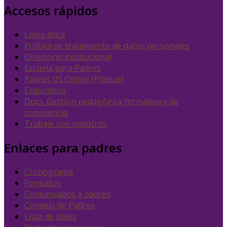
Accesos rápidos
Línea ética
Política de tratamiento de datos personales
Directorio institucional
Escuela para Padres
Padres JIS Online (Phidias)
Exalumnos
Docs. Gestión pedagógica formativa y de
convivencia
Trabaje con nosotros
Enlaces para padres
Cronograma
Formatos
Comunicados a padres
Consejo de Padres
Lista de útiles