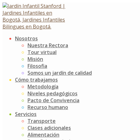
Skip
to
content
Nosotros
Actividad sensorial JIS
Nuestra Rectora
Tour virtual
Misión
Actividad sensorial JIS
Filosofia
7 septiembre, 2022
12 septiembre, 2022
Somos un jardín de calidad
Noticias
Jardín Infantil Stanford
0 Comments
Cómo trabajamos
Metodología
En el proceso de desarrollo de nuestros niños, el
Niveles pedagógicos
aprendizaje por medio del juego y la exploración es de
Pacto de Convivencia
suprema importancia, es por esto que desarrollamos una
Recurso humano
actividad para sentir y descubrir con nuevos colores,
Servicios
texturas y sensaciones
Transporte
Clases adicionales
Nuestros niños de K2 participaron de un momento en el
Alimentación
que estimularon sus sentidos y aprendieron jugando con