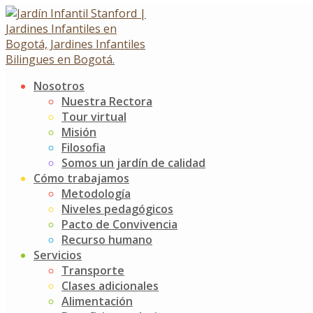
Skip
to
content
Nosotros
Bosqueconcierto
Nuestra Rectora
Tour virtual
Misión
Bosqueconcierto
Filosofia
29 mayo, 2025
29 mayo, 2025
Somos un jardín de calidad
Cómo trabajamos
Noticias
Jardín Infantil Stanford
0 Comments
Metodología
Niveles pedagógicos
En nuestra salida al Teatro, a través de la obra musical 
Pacto de Convivencia
que por medio de canciones con historias curiosas y diverti
Recurso humano
uno de los recursos que él nos ofrece. Ellos, como ciudad
Servicios
«guardianes del planeta».
Transporte
Clases adicionales
Post
El mundo de las vocales
Alimentación
Cierre de los Sport Champions JIS