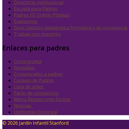
Directorio institucional
Escuela para Padres
Padres JIS Online (Phidias)
Exalumnos
Docs. Gestión pedagógica formativa y de convivencia
Trabaje con nosotros
Enlaces para padres
Cronograma
Formatos
Comunicados a padres
Consejo de Padres
Lista de útiles
Pacto de convivencia
Menú Restaurante Escolar
Noticias
Uniformes Disnogal
© 2026 Jardín Infantil Stanford