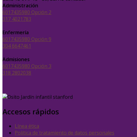
Administración
6017435980 Opción 2
317 4021783
Enfermería
6017435980 Opción 9
304 6647461
Admisiones
6017435980 Opción 3
318 2802038
Accesos rápidos
Línea ética
Política de tratamiento de datos personales