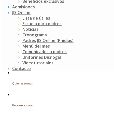
navigation
Beneficios exclusivos
Admisiones
Buscar
JIS Online
Lista de útiles
Search
Escuela para padres
for:
Noticias
Noticias recientes
Cronograma
Padres JIS Online (Phidias)
Menú del mes
Comunicados a padres
Futuros indagadores
Uniformes Disnogal
Videotutoriales
Jul 24, 2026
Contacto
Quiénes somos
Regreso a clases