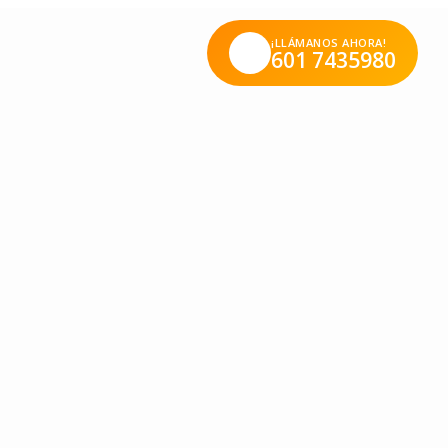
¡LLÁMANOS AHORA!
601 7435980
sadores, audaces, reflexivos y buenos comunicadores, ya
a de cuidar el planeta, los animales, las plantas y cada
l cambio medioambiental motivando a sus familias a ser