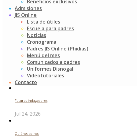
Beneficios exclusivos
desarrollar varias destrezas, además, se afianza el
Admisiones
aprendizaje colaborativo, en medio de burbujas y risas.
JIS Online
Lista de útiles
Post
Juego y movimiento
Escuela para padres
Despierta y sonríe: comenzando el día con alegría
navigation
Noticias
Cronograma
Buscar
Padres JIS Online (Phidias)
Menú del mes
Search
Comunicados a padres
for:
Uniformes Disnogal
Noticias recientes
Videotutoriales
Contacto
Futuros indagadores
Jul 24, 2026
Quiénes somos