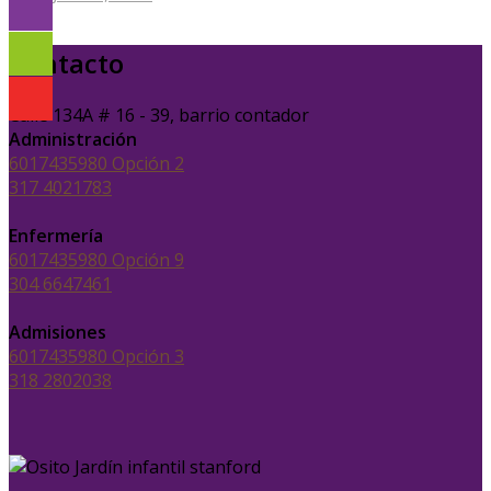
Contacto
Calle 134A # 16 - 39, barrio contador
Administración
6017435980 Opción 2
317 4021783
Enfermería
6017435980 Opción 9
304 6647461
Admisiones
6017435980 Opción 3
318 2802038