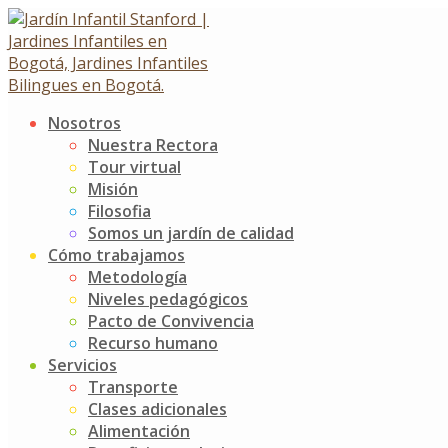
Skip
to
content
Nosotros
¡Burbujas de aprendizaje y
Nuestra Rectora
Tour virtual
diversión!
Misión
Filosofia
Somos un jardín de calidad
¡Burbujas de aprendizaje y diversión!
Cómo trabajamos
21 junio, 2023
29 junio, 2023
Metodología
Noticias
Jardín Infantil Stanford
0 Comments
Niveles pedagógicos
Pacto de Convivencia
“Nuestros niños se divierten, mientras aprenden”, esta
Recurso humano
frase ilustra de manera perfecta el desarrollo psicomotriz
Servicios
que se realiza con los niños, convirtiendo esta
Transporte
experiencia en un momento divertido y creativo. A través
Clases adicionales
de diferentes ejercicios de disociación de la mano, como
Alimentación
escurrir y sacudir prendas de vestir, se pueden