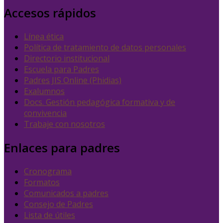
Accesos rápidos
Línea ética
Política de tratamiento de datos personales
Directorio institucional
Escuela para Padres
Padres JIS Online (Phidias)
Exalumnos
Docs. Gestión pedagógica formativa y de
convivencia
Trabaje con nosotros
Enlaces para padres
Cronograma
Formatos
Comunicados a padres
Consejo de Padres
Lista de útiles