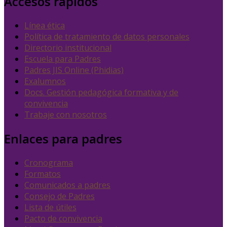
Accesos rápidos
Línea ética
Política de tratamiento de datos personales
Directorio institucional
Escuela para Padres
Padres JIS Online (Phidias)
Exalumnos
Docs. Gestión pedagógica formativa y de
convivencia
Trabaje con nosotros
Enlaces para padres
Cronograma
Formatos
Comunicados a padres
Consejo de Padres
Lista de útiles
Pacto de convivencia