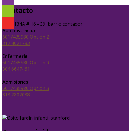
Contacto
Calle 134A # 16 - 39, barrio contador
Administración
6017435980 Opción 2
317 4021783
Enfermería
6017435980 Opción 9
304 6647461
Admisiones
6017435980 Opción 3
318 2802038