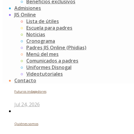
Beneficios exclusivos
nueva aventura….FELICES VACACIONES !!!!
Admisiones
JIS Online
Post
CEREMONIA VIRTUAL DE GRADOS
Lista de útiles
Inicio de segundo semestre año 2021
navigation
Escuela para padres
Buscar
Noticias
Cronograma
Padres JIS Online (Phidias)
Search
Menú del mes
for:
Comunicados a padres
Noticias recientes
Uniformes Disnogal
Videotutoriales
Contacto
Futuros indagadores
Jul 24, 2026
Quiénes somos