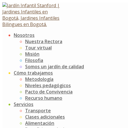
Skip
to
content
Nosotros
Cerramos un semestre de
Nuestra Rectora
Tour virtual
lindos reencuentros y
Misión
Filosofia
grandes aprendizajes
Somos un jardín de calidad
Cómo trabajamos
Metodología
Cerramos un semestre de lindos reencuentros y grandes
Niveles pedagógicos
aprendizajes
Pacto de Convivencia
23 junio, 2021
8 julio, 2021
Recurso humano
Noticias
Jardín Infantil Stanford
0 Comments
Servicios
Transporte
Cerramos un semestre de lindos reencuentros y grandes
Clases adicionales
aprendizajes, ahora nos vamos a descansar, a compartir
Alimentación
en familia para reencontrarnos el 6 de julio e iniciar una