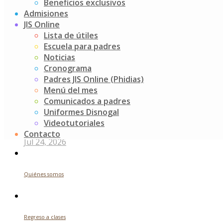
Beneficios exclusivos
Actividad sensorial K3
navigation
Admisiones
JIS Online
Buscar
Lista de útiles
Escuela para padres
Search
Noticias
for:
Cronograma
Noticias recientes
Padres JIS Online (Phidias)
Menú del mes
Comunicados a padres
Uniformes Disnogal
Futuros indagadores
Videotutoriales
Contacto
Jul 24, 2026
Quiénes somos
Regreso a clases