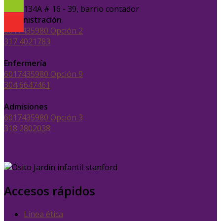
Calle 134A # 16 - 39, barrio contador
Administración
6017435980 Opción 2
317 4021783
Enfermería
6017435980 Opción 9
304 6647461
Admisiones
6017435980 Opción 3
318 2802038
Accesos rápidos
Línea ética