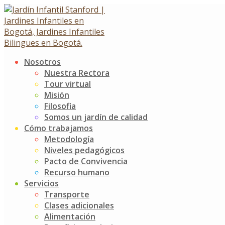
Skip
to
content
Nosotros
Cierre de semana
Nuestra Rectora
Tour virtual
Misión
Cierre de semana
Filosofia
1 febrero, 2019
Somos un jardín de calidad
Cómo trabajamos
Noticias
Jardín Infantil Stanford
0 Comments
Metodología
Niveles pedagógicos
Empezamos el año con actividades divertidas, por medio
Pacto de Convivencia
de las cuales buscamos que nuestros niños y niñas
Recurso humano
fortalezcan los lazos de amistad que tienen entre ellos.
Servicios
Cada momento se convierte en un instante especial para
Transporte
compartir, disfrutar y especialmente crecer juntos.
Clases adicionales
Alimentación
Post
¡Bienvenida!