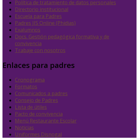
Política de tratamiento de datos personales
Directorio institucional
Escuela para Padres
Padres JIS Online (Phidias)
Exalumnos
Docs. Gestión pedagógica formativa y de
convivencia
Trabaje con nosotros
Enlaces para padres
Cronograma
Formatos
Comunicados a padres
Consejo de Padres
Lista de útiles
Pacto de convivencia
Menú Restaurante Escolar
Noticias
Uniformes Disnogal