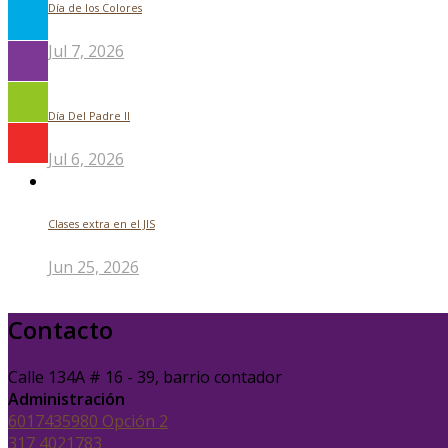
Día de los Colores
Jul 7, 2026
Día Del Padre ll
Jul 6, 2026
Clases extra en el JIS
Jun 25, 2026
Contacto
Calle 134A # 16 - 39, barrio contador
Administración
6017435980 Opción 2
317 4021783