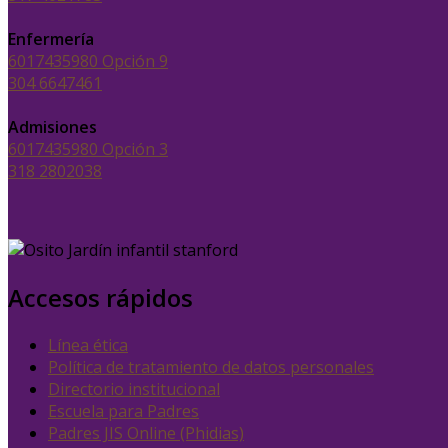
Enfermería
6017435980 Opción 9
304 6647461
Admisiones
6017435980 Opción 3
318 2802038
Accesos rápidos
Línea ética
Política de tratamiento de datos personales
Directorio institucional
Escuela para Padres
Padres JIS Online (Phidias)