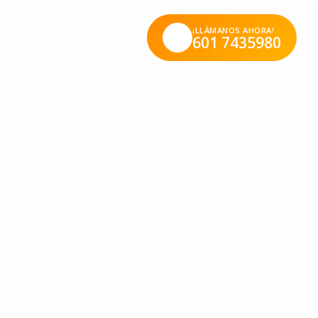
¡LLÁMANOS AHORA!
601 7435980
les, no sólo ejercitan su cuerpo sino también su mente,