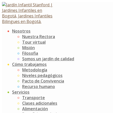
Skip
to
content
Nosotros
Clases Extra
Nuestra Rectora
Tour virtual
Misión
Clases Extra
Filosofia
10 abril, 2018
26 abril, 2018
Somos un jardín de calidad
Cómo trabajamos
Noticias
Jardín Infantil Stanford
0 Comments
Metodología
Niveles pedagógicos
¡Continuamos con grandes sorpresas relacionadas con nues
Pacto de Convivencia
Recurso humano
Las habilidades motrices de nuestros niños son sorprenden
Servicios
por medio de disciplinas como el taekwondo y tenis.
Transporte
Post
Campaña del Buen Trato
Clases adicionales
Campaña Salud Oral
Alimentación
navigation