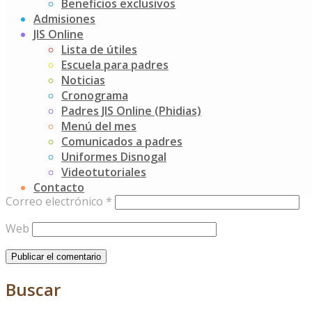
Beneficios exclusivos
Add your thoughts
Admisiones
JIS Online
Tu dirección de correo electrónico no será publicada.
Los c
Lista de útiles
Escuela para padres
Noticias
Cronograma
Padres JIS Online (Phidias)
Menú del mes
Comunicados a padres
Comentario
*
Uniformes Disnogal
Videotutoriales
Nombre
*
Contacto
Correo electrónico
*
Web
Buscar