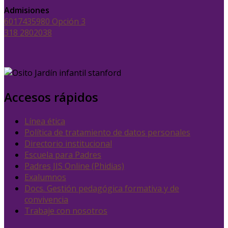
Admisiones
6017435980 Opción 3
318 2802038
Accesos rápidos
Línea ética
Política de tratamiento de datos personales
Directorio institucional
Escuela para Padres
Padres JIS Online (Phidias)
Exalumnos
Docs. Gestión pedagógica formativa y de
convivencia
Trabaje con nosotros