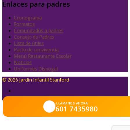
Enlaces para padres
Cronograma
Formatos
Comunicados a padres
Consejo de Padres
Lista de útiles
Pacto de convivencia
Menú Restaurante Escolar
Noticias
Uniformes Disnogal
© 2026 Jardín Infantil Stanford
¡LLÁMANOS AHORA!
601 7435980