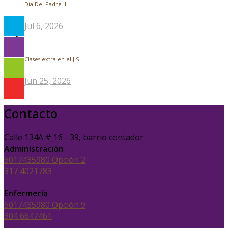
Día Del Padre ll
Jul 6, 2026
Clases extra en el JIS
Jun 25, 2026
Contacto
Calle 134A # 16 - 39, barrio contador
Administración
6017435980 Opción 2
317 4021783
Enfermería
6017435980 Opción 9
304 6647461