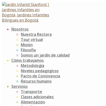
Skip
to
content
Nosotros
Día de la Mujer
Nuestra Rectora
Tour virtual
Misión
Día de la Mujer
Filosofia
15 marzo, 2024
Somos un jardín de calidad
Noticias
Jardín Infantil Stanford
0 Comments
Cómo trabajamos
Metodología
A través de la historia grandes mujeres y hombres han ilu
Niveles pedagógicos
recordar el gran legado que tenemos, pero a la vez, la gr
Pacto de Convivencia
científicos, maestros, deportistas, idealistas que transfo
Recurso humano
constructores de nueva humanidad.
Servicios
Transporte
El mundo brilla no solo por los ojitos de alegría de cada u
Clases adicionales
valientes, fuertes, guerreras, inteligentes, solidarias, que
Alimentación