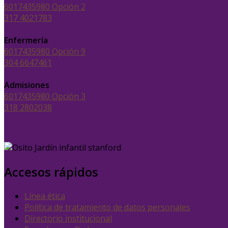
6017435980 Opción 2
317 4021783
Enfermería
6017435980 Opción 9
304 6647461
Admisiones
6017435980 Opción 3
318 2802038
Accesos rápidos
Línea ética
Política de tratamiento de datos personales
Directorio institucional