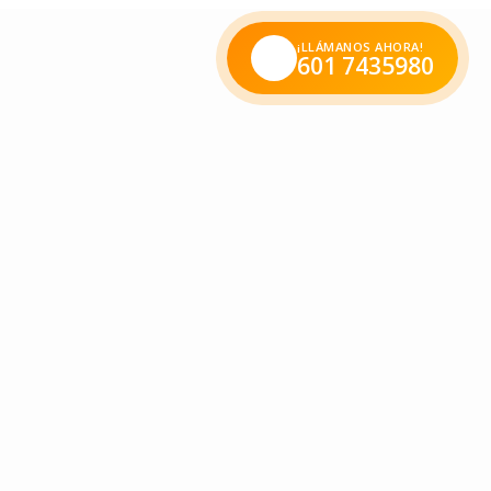
¡LLÁMANOS AHORA!
601 7435980
ntos y posturas; nuestros chiquitines nos permitieron
y hombrecitos que se convertirán en los nuevos artistas,
lar la luz del amor por donde vayan. Ellos son nuestros
uentra todo un ejército de mujeres hermosas, sonrientes,
as que se encuentran cerca de ellas.