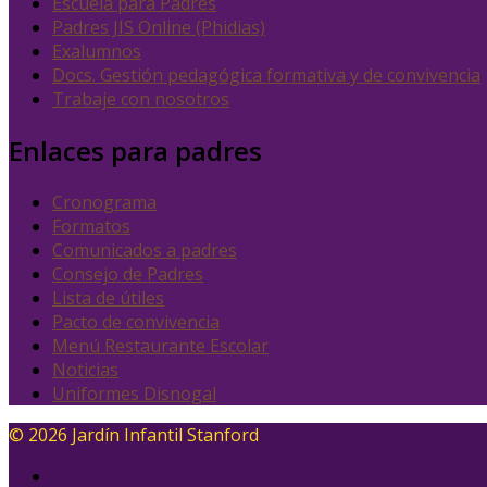
Escuela para Padres
Padres JIS Online (Phidias)
Exalumnos
Docs. Gestión pedagógica formativa y de convivencia
Trabaje con nosotros
Enlaces para padres
Cronograma
Formatos
Comunicados a padres
Consejo de Padres
Lista de útiles
Pacto de convivencia
Menú Restaurante Escolar
Noticias
Uniformes Disnogal
© 2026 Jardín Infantil Stanford