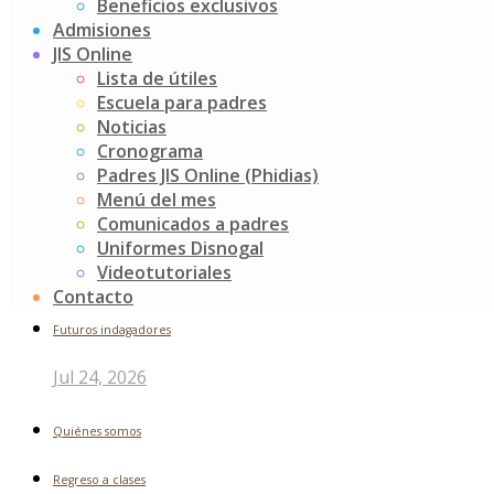
Damos gracias por el corazón de cada una de ustedes porqu
Beneficios exclusivos
Admisiones
Feliz día de la Mujer a nuestras mamitas y docentes.
JIS Online
Lista de útiles
Post
Semana del Buen Trato
Escuela para padres
Conociendo nuestros colegios hermanos, en esta ocasión 
navigation
Noticias
Cronograma
Buscar
Padres JIS Online (Phidias)
Menú del mes
Search
Comunicados a padres
for:
Uniformes Disnogal
Noticias recientes
Videotutoriales
Contacto
Futuros indagadores
Jul 24, 2026
Quiénes somos
Regreso a clases