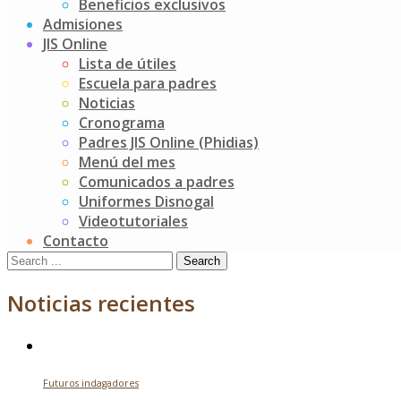
Beneficios exclusivos
semana maravillosa de gran celebración y muchas
Admisiones
emociones, en esta oportunidad, los más grandes del
JIS Online
Jardín, los niños de K5, invitaron especialmente a sus
Lista de útiles
mejores cómplices de travesuras y picardías.
Escuela para padres
Nos encanta su visita… Feliz día a todos los súper
Noticias
abuelitos.
Cronograma
Padres JIS Online (Phidias)
Post
Día de los abuelitos K4
Menú del mes
THE ICE CREAM SHOP
Comunicados a padres
navigation
Uniformes Disnogal
Buscar
Videotutoriales
Contacto
Search
for:
Noticias recientes
Futuros indagadores