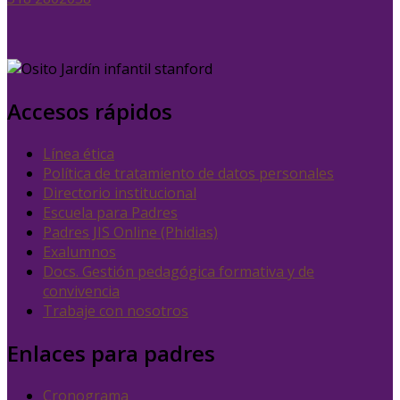
Accesos rápidos
Línea ética
Política de tratamiento de datos personales
Directorio institucional
Escuela para Padres
Padres JIS Online (Phidias)
Exalumnos
Docs. Gestión pedagógica formativa y de
convivencia
Trabaje con nosotros
Enlaces para padres
Cronograma