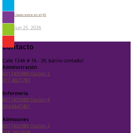
Clases extra en el JIS
Jun 25, 2026
Contacto
Calle 134A # 16 - 39, barrio contador
Administración
6017435980 Opción 2
317 4021783
Enfermería
6017435980 Opción 9
304 6647461
Admisiones
6017435980 Opción 3
318 2802038