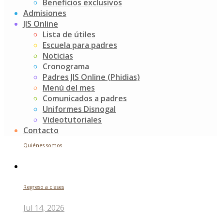
Buscar
Beneficios exclusivos
Admisiones
JIS Online
Search
Lista de útiles
for:
Escuela para padres
Noticias recientes
Noticias
Cronograma
Padres JIS Online (Phidias)
Menú del mes
Futuros indagadores
Comunicados a padres
Uniformes Disnogal
Jul 24, 2026
Videotutoriales
Contacto
Quiénes somos
Regreso a clases
Jul 14, 2026