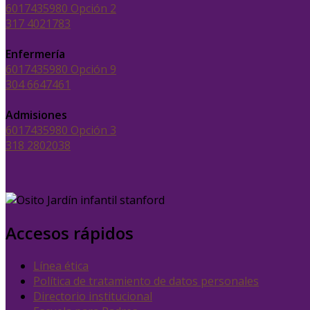
6017435980 Opción 2
317 4021783
Enfermería
6017435980 Opción 9
304 6647461
Admisiones
6017435980 Opción 3
318 2802038
Accesos rápidos
Línea ética
Política de tratamiento de datos personales
Directorio institucional