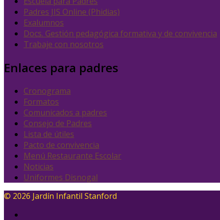
Escuela para Padres
Padres JIS Online (Phidias)
Exalumnos
Docs. Gestión pedagógica formativa y de convivencia
Trabaje con nosotros
Enlaces para padres
Cronograma
Formatos
Comunicados a padres
Consejo de Padres
Lista de útiles
Pacto de convivencia
Menú Restaurante Escolar
Noticias
Uniformes Disnogal
© 2026 Jardín Infantil Stanford