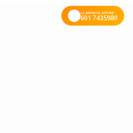
¡LLÁMANOS AHORA!
601 7435980
do del cuerpo y el uso adecuado del tiempo libre.
erfil de “equilibrados”, que propende por una sano