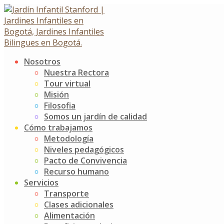
Skip
to
content
Nosotros
ESCUELAS DEPORTIVAS
Nuestra Rectora
Tour virtual
Misión
ESCUELAS DEPORTIVAS
Filosofia
22 septiembre, 2023
25 septiembre, 2023
Somos un jardín de calidad
Noticias
Jardín Infantil Stanford
0 Comments
Cómo trabajamos
Metodología
El Jardín Infantil Stanford, por medio de sus escuelas depo
Niveles pedagógicos
Pacto de Convivencia
¡Animemos a nuestros niños a participar y explorar el depor
Recurso humano
desarrollo integral.
Servicios
Post
Agradecer y reconocer el valor de las personas
Transporte
Participación en el festival de TKD
Clases adicionales
navigation
Alimentación