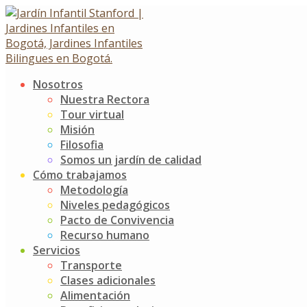
Skip
to
content
Nosotros
¡Felicitaciones pequeños gra
Nuestra Rectora
Tour virtual
Misión
¡Felicitaciones pequeños grandes líderes!
Filosofia
25 febrero, 2025
Somos un jardín de calidad
Cómo trabajamos
Noticias
Jardín Infantil Stanford
0 Comments
Metodología
Niveles pedagógicos
Felicitamos a nuestros tres maravillosos candidatos al ca
Pacto de Convivencia
sentido real de la democracia y la formación del liderazgo 
Recurso humano
voto y a la elección de un pequeño gran representante, que
Servicios
Transporte
Nuevamente felicitamos a José Pablo, a Liam y a Salomé, si
Clases adicionales
a sus propuestas .
Alimentación