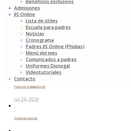
¡Felicitaciones pequeños grandes líderes!
Beneficios exclusivos
Admisiones
Post
¡Qué lindo es ver cómo desde pequeños nuestros niños viv
JIS Online
Visitando nuestro colegio hermano
Lista de útiles
navigation
Escuela para padres
Buscar
Noticias
Cronograma
Search
Padres JIS Online (Phidias)
for:
Menú del mes
Noticias recientes
Comunicados a padres
Uniformes Disnogal
Videotutoriales
Contacto
Futuros indagadores
Jul 24, 2026
Quiénes somos