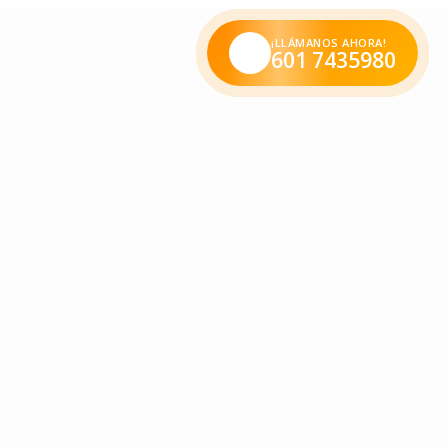
¡LLÁMANOS AHORA!
601 7435980
ma y entusiasmo, nos permitieron vivir estas semanas el
s niños de K3, K4 y K5; quienes ejercieron su derecho al
n el JIS sigan llenos de alegría y aprendizaje.
 sus fuerzas para dar vida de la mejor y más oportuna forma