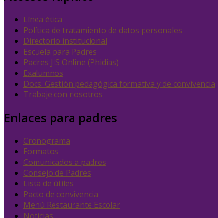
Línea ética
Política de tratamiento de datos personales
Directorio institucional
Escuela para Padres
Padres JIS Online (Phidias)
Exalumnos
Docs. Gestión pedagógica formativa y de convivencia
Trabaje con nosotros
Enlaces para padres
Cronograma
Formatos
Comunicados a padres
Consejo de Padres
Lista de útiles
Pacto de convivencia
Menú Restaurante Escolar
Noticias