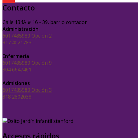
Contacto
Calle 134A # 16 - 39, barrio contador
Administración
6017435980 Opción 2
317 4021783
Enfermería
6017435980 Opción 9
304 6647461
Admisiones
6017435980 Opción 3
318 2802038
Accesos rápidos