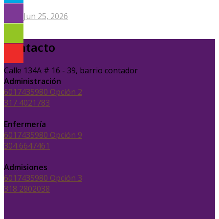
Jun 25, 2026
Contacto
Calle 134A # 16 - 39, barrio contador
Administración
6017435980 Opción 2
317 4021783
Enfermería
6017435980 Opción 9
304 6647461
Admisiones
6017435980 Opción 3
318 2802038