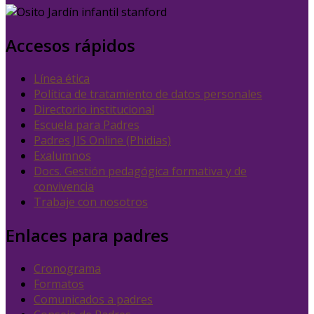
Accesos rápidos
Línea ética
Política de tratamiento de datos personales
Directorio institucional
Escuela para Padres
Padres JIS Online (Phidias)
Exalumnos
Docs. Gestión pedagógica formativa y de
convivencia
Trabaje con nosotros
Enlaces para padres
Cronograma
Formatos
Comunicados a padres