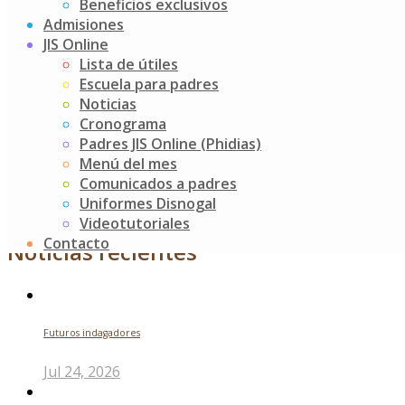
Beneficios exclusivos
Admisiones
JIS Online
¡Gracias, familias, por ser parte de este proceso de
Lista de útiles
formación de nuestros audaces aprendices!
Escuela para padres
Post
Una aventura en la granja
Noticias
Izada de bandera
Cronograma
navigation
Padres JIS Online (Phidias)
Buscar
Menú del mes
Comunicados a padres
Uniformes Disnogal
Search
Videotutoriales
for:
Contacto
Noticias recientes
Futuros indagadores
Jul 24, 2026