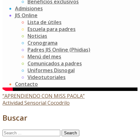
Beneficios exclusivos
Admisiones
JIS Online
Lista de útiles
Escuela para padres
Noticias
Cronograma
Padres JIS Online (Phidias)
Menú del mes
Comunicados a padres
Uniformes Disnogal
Videotutoriales
Contacto
Post
“APRENDIENDO CON MISS PAOLA”
Actividad Sensorial Cocodrilo
navigation
Buscar
Search
for: