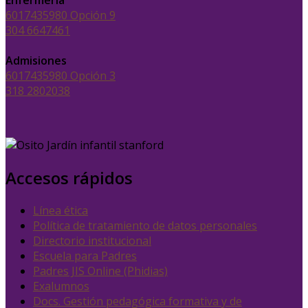
6017435980 Opción 9
304 6647461
Admisiones
6017435980 Opción 3
318 2802038
Accesos rápidos
Línea ética
Política de tratamiento de datos personales
Directorio institucional
Escuela para Padres
Padres JIS Online (Phidias)
Exalumnos
Docs. Gestión pedagógica formativa y de