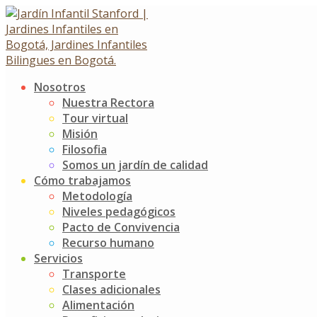
Skip
to
content
Nosotros
HABILIDADES
Nuestra Rectora
Tour virtual
COMUNICATIVAS
Misión
Filosofia
Somos un jardín de calidad
HABILIDADES COMUNICATIVAS
Cómo trabajamos
20 agosto, 2020
Metodología
Noticias
Jardín Infantil Stanford
0 Comments
Niveles pedagógicos
Pacto de Convivencia
Los niños de K4 se divirtieron en grande en la clase de
Recurso humano
Habilidades Comunicativas, bailaron, jugaron,
Servicios
participaron y aprendieron y repasaron letras y colores.
Transporte
Clases adicionales
HABILIDADES COMUNICATIVAS
Alimentación