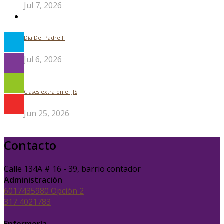
Jul 7, 2026
Día Del Padre ll
Jul 6, 2026
Clases extra en el JIS
Jun 25, 2026
Contacto
Calle 134A # 16 - 39, barrio contador
Administración
6017435980 Opción 2
317 4021783
Enfermería