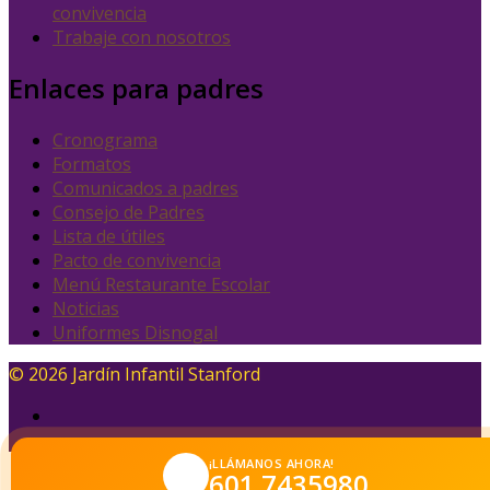
convivencia
Trabaje con nosotros
Enlaces para padres
Cronograma
Formatos
Comunicados a padres
Consejo de Padres
Lista de útiles
Pacto de convivencia
Menú Restaurante Escolar
Noticias
Uniformes Disnogal
© 2026 Jardín Infantil Stanford
¡LLÁMANOS AHORA!
601 7435980