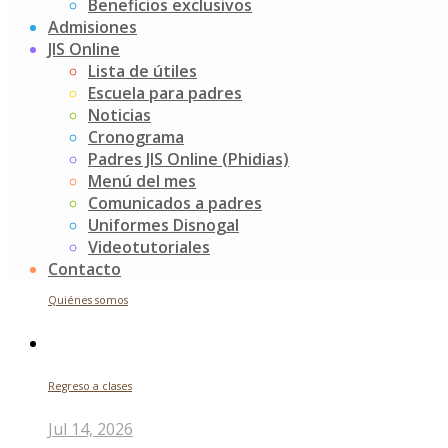
Buscar
Beneficios exclusivos
Admisiones
JIS Online
Search
Lista de útiles
for:
Escuela para padres
Noticias recientes
Noticias
Cronograma
Padres JIS Online (Phidias)
Menú del mes
Futuros indagadores
Comunicados a padres
Uniformes Disnogal
Jul 24, 2026
Videotutoriales
Contacto
Quiénes somos
Regreso a clases
Jul 14, 2026