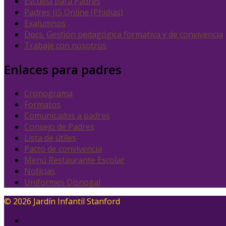
Escuela para Padres
Padres JIS Online (Phidias)
Exalumnos
Docs. Gestión pedagógica formativa y de convivencia
Trabaje con nosotros
Enlaces para padres
Cronograma
Formatos
Comunicados a padres
Consejo de Padres
Lista de útiles
Pacto de convivencia
Menú Restaurante Escolar
Noticias
Uniformes Disnogal
© 2026 Jardín Infantil Stanford