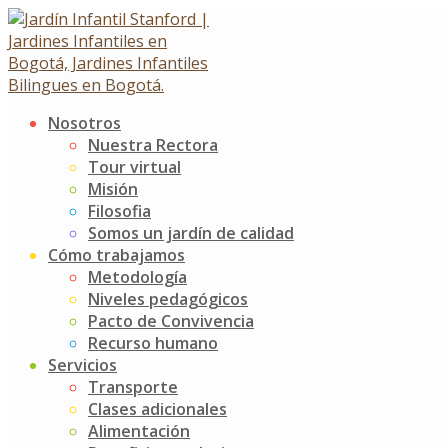
Skip
to
content
Nosotros
INICIO AÑO K4 Y K3
Nuestra Rectora
Tour virtual
Misión
INICIO AÑO K4 Y K3
Filosofia
31 enero, 2024
1 febrero, 2024
Somos un jardín de calidad
Noticias
Jardín Infantil Stanford
0 Comments
Cómo trabajamos
Metodología
Llegaron nuestros niños de K3 y K4, con ellos la alegría, e
Niveles pedagógicos
corazón y sonrisas; también nos ponen la tarea de investig
Pacto de Convivencia
Recurso humano
Este será un año maravilloso en el que tomados de la ma
Servicios
Post
Open Day K4
Transporte
INICIO AÑO K5
Clases adicionales
navigation
Alimentación