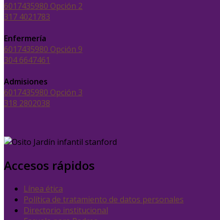
6017435980 Opción 2
317 4021783
Enfermería
6017435980 Opción 9
304 6647461
Admisiones
6017435980 Opción 3
318 2802038
Accesos rápidos
Línea ética
Política de tratamiento de datos personales
Directorio institucional