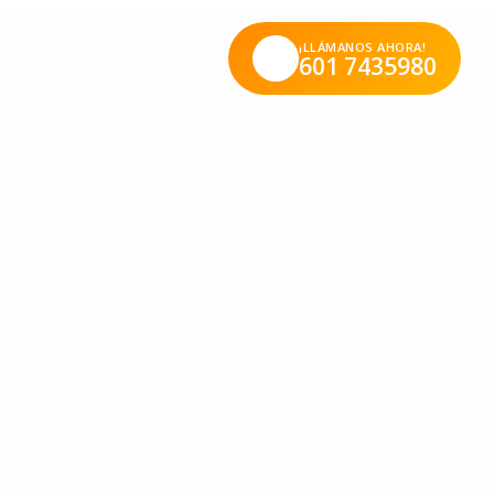
¡LLÁMANOS AHORA!
601 7435980
vesuras y muchas más ocurrencias que día a día nos roban el
sa en su entorno.