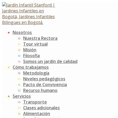
Skip
to
content
Nosotros
Izada de bandera
Nuestra Rectora
Tour virtual
Misión
Izada de bandera
Filosofia
11 agosto, 2025
11 agosto, 2025
Somos un jardín de calidad
Cómo trabajamos
Noticias
Jardín Infantil Stanford
0 Comments
Metodología
Niveles pedagógicos
La Batalla de Boyacá fue conmemorada en el JIS con una
Pacto de Convivencia
emotiva izada de bandera, liderada por nuestros
Recurso humano
valientes y encantadores niños y niñas de K2.
Servicios
Transporte
Con sus sonrisas, bailes y talento sobre el escenario, nos
Clases adicionales
regalaron un momento lleno de ternura y orgullo.
Alimentación