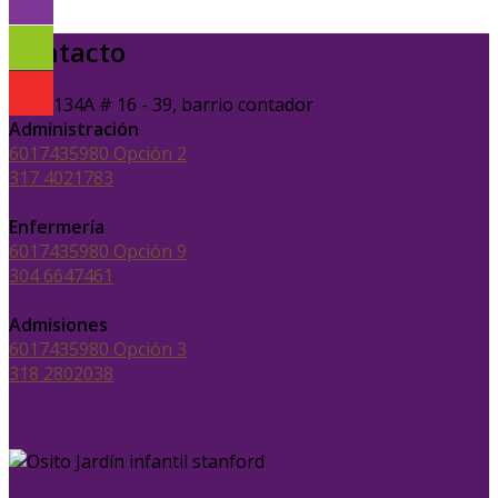
Contacto
Calle 134A # 16 - 39, barrio contador
Administración
6017435980 Opción 2
317 4021783
Enfermería
6017435980 Opción 9
304 6647461
Admisiones
6017435980 Opción 3
318 2802038