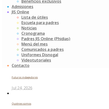
¡Felicitaciones a nuestros gigantes de K2 por su
Beneficios exclusivos
maravillosa participación!
Admisiones
JIS Online
Post
Festival de las Vocales
Lista de útiles
Boy Scout
Escuela para padres
navigation
Noticias
Buscar
Cronograma
Padres JIS Online (Phidias)
Search
Menú del mes
for:
Comunicados a padres
Noticias recientes
Uniformes Disnogal
Videotutoriales
Contacto
Futuros indagadores
Jul 24, 2026
Quiénes somos