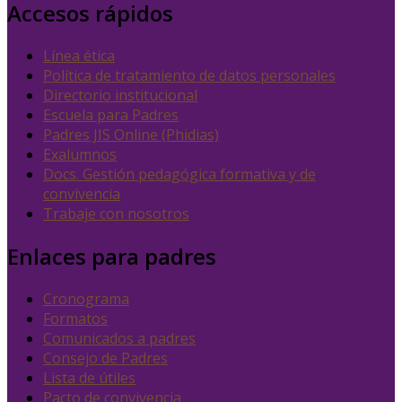
Accesos rápidos
Línea ética
Política de tratamiento de datos personales
Directorio institucional
Escuela para Padres
Padres JIS Online (Phidias)
Exalumnos
Docs. Gestión pedagógica formativa y de
convivencia
Trabaje con nosotros
Enlaces para padres
Cronograma
Formatos
Comunicados a padres
Consejo de Padres
Lista de útiles
Pacto de convivencia