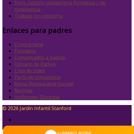
Docs. Gestión pedagógica formativa y de
convivencia
Trabaje con nosotros
Enlaces para padres
Cronograma
Formatos
Comunicados a padres
Consejo de Padres
Lista de útiles
Pacto de convivencia
Menú Restaurante Escolar
Noticias
Uniformes Disnogal
© 2026 Jardín Infantil Stanford
¡LLÁMANOS AHORA!