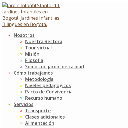
Skip
to
content
Nosotros
Izada de Bandera “La
Nuestra Rectora
Tour virtual
importancia del amor”
Misión
Filosofia
Somos un jardín de calidad
Izada de Bandera “La importancia del amor”
Cómo trabajamos
2 junio, 2019
Metodología
Niveles pedagógicos
Noticias
Jardín Infantil Stanford
0 Comments
Pacto de Convivencia
Recurso humano
El 23 de mayo nuestros niños y niñas de los grupos de
Servicios
K2B y K4C nos recordaron en su Izada de Bandera la
Transporte
importancia del amor y cómo este se convierte en uno de
Clases adicionales
los valores que siempre está presente en cada una de las
Alimentación
acciones que realizamos.