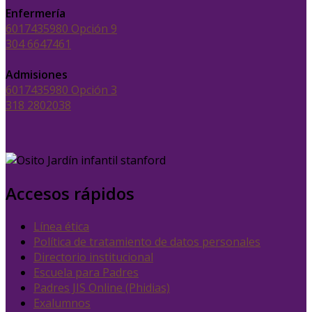
Enfermería
6017435980 Opción 9
304 6647461
Admisiones
6017435980 Opción 3
318 2802038
Accesos rápidos
Línea ética
Política de tratamiento de datos personales
Directorio institucional
Escuela para Padres
Padres JIS Online (Phidias)
Exalumnos