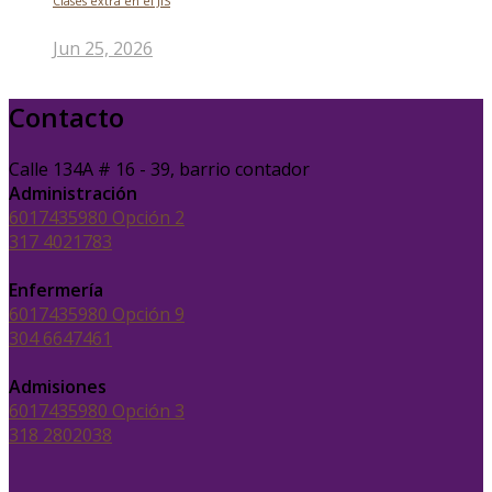
Clases extra en el JIS
Jun 25, 2026
Contacto
Calle 134A # 16 - 39, barrio contador
Administración
6017435980 Opción 2
317 4021783
Enfermería
6017435980 Opción 9
304 6647461
Admisiones
6017435980 Opción 3
318 2802038