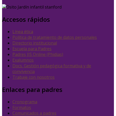
Accesos rápidos
Línea ética
Política de tratamiento de datos personales
Directorio institucional
Escuela para Padres
Padres JIS Online (Phidias)
Exalumnos
Docs. Gestión pedagógica formativa y de
convivencia
Trabaje con nosotros
Enlaces para padres
Cronograma
Formatos
Comunicados a padres