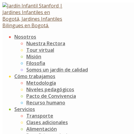
Skip
to
content
Nosotros
Izada de bandera – La
Nuestra Rectora
Tour virtual
solidaridad
Misión
Filosofia
Somos un jardín de calidad
Izada de bandera – La solidaridad
Cómo trabajamos
15 noviembre, 2017
20 abril, 2018
Metodología
Niveles pedagógicos
Noticias
Jardín Infantil Stanford
0 Comments
Pacto de Convivencia
Recurso humano
Los niños de K1C y K3A desarrollaron la izada de
Servicios
bandera, en la cual se destacó el valor de la solidaridad y
Transporte
el día de la raza. Esta ceremonia tan importante la
Clases adicionales
presentó nuestro Oso Stanford, quien con su hermoso
Alimentación
traje y voz nos permitió imaginar grandes aventuras.