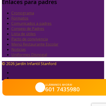
Enlaces para padres
Cronograma
Formatos
Comunicados a padres
Consejo de Padres
Lista de útiles
Pacto de convivencia
Menú Restaurante Escolar
Noticias
Uniformes Disnogal
© 2026 Jardín Infantil Stanford
¡LLÁMANOS AHORA!
601 7435980