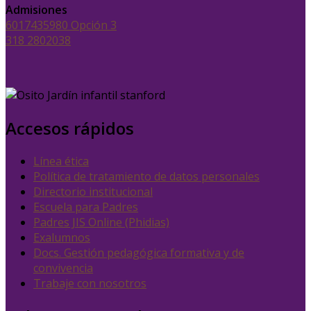
Admisiones
6017435980 Opción 3
318 2802038
Accesos rápidos
Línea ética
Política de tratamiento de datos personales
Directorio institucional
Escuela para Padres
Padres JIS Online (Phidias)
Exalumnos
Docs. Gestión pedagógica formativa y de
convivencia
Trabaje con nosotros