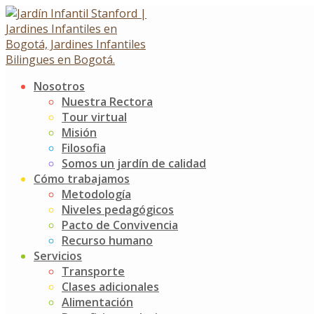
Skip
to
content
Nosotros
Izada de Bandera
Nuestra Rectora
Tour virtual
Preescolar
Misión
Filosofia
Somos un jardín de calidad
Izada de Bandera Preescolar
Cómo trabajamos
14 septiembre, 2017
9 noviembre, 2017
Metodología
Niveles pedagógicos
Noticias
Jardín Infantil Stanford
0 Comments
Pacto de Convivencia
Recurso humano
La división de preescolar se reunió para rendir homenaje
Servicios
a los símbolos patrios durante la primera Izada de
Transporte
Bandera del año escolar. Allí, los niños de grado primero
Clases adicionales
destacaron el valor del mes: La Tolerancia, reflexionando
Alimentación
acerca de la importancia de respetar la opinión del otro,