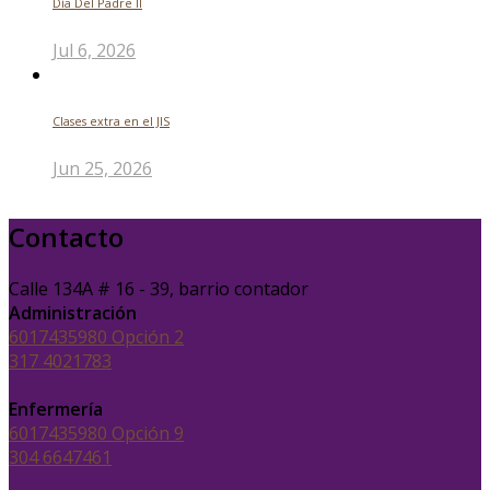
Día Del Padre ll
Jul 6, 2026
Clases extra en el JIS
Jun 25, 2026
Contacto
Calle 134A # 16 - 39, barrio contador
Administración
6017435980 Opción 2
317 4021783
Enfermería
6017435980 Opción 9
304 6647461