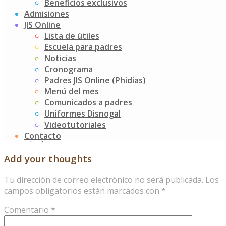
Beneficios exclusivos
aunque no sea la que nosotros esperamos. Además,
Admisiones
rindieron homenaje a la comunidad Afro Colombiana,
JIS Online
entonando la canción: Te Vengo a Cantar, del grupo
Lista de útiles
Bahía, en la que se resalta la riqueza del Pacífico
Escuela para padres
colombiano, específicamente de la comunidad que habita
Noticias
a la orilla del río Guapi. Finalmente, contamos con la
Cronograma
presentación de la representante de los estudiantes al
Padres JIS Online (Phidias)
consejo directivo, la Personera de grado once, y las dos
Menú del mes
candidatas a Personería del grado primero. ¡Fue una
Comunicados a padres
jornada para destacar la Democracia!
Uniformes Disnogal
Videotutoriales
Post
Escuela para Padres K1 y K2
Contacto
Día de playa
navigation
Add your thoughts
Tu dirección de correo electrónico no será publicada.
Los
campos obligatorios están marcados con
*
Comentario
*