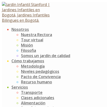
Skip
to
content
Nosotros
Izada de Bandera – Valor de
Nuestra Rectora
Tour virtual
la femineidad y
Misión
Filosofia
caballerosidad
Somos un jardín de calidad
Cómo trabajamos
Metodología
Izada de Bandera – Valor de la femineidad y
Niveles pedagógicos
caballerosidad
Pacto de Convivencia
8 abril, 2017
5 septiembre, 2017
Recurso humano
Servicios
Noticias
Jardín Infantil Stanford
0 Comments
Transporte
Clases adicionales
El pasado Miércoles 29 de Marzo se llevó a cabo la
Alimentación
celebración de nuestra segunda izada de bandera a cargo