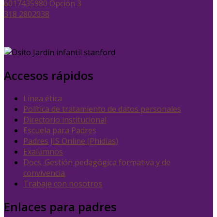
6017435980 Opción 3
318 2802038
Accesos rápidos
Línea ética
Política de tratamiento de datos personales
Directorio institucional
Escuela para Padres
Padres JIS Online (Phidias)
Exalumnos
Docs. Gestión pedagógica formativa y de
convivencia
Trabaje con nosotros
Enlaces para padres