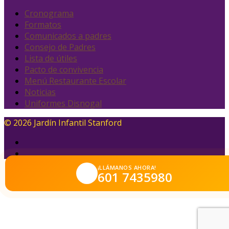
Cronograma
Formatos
Comunicados a padres
Consejo de Padres
Lista de útiles
Pacto de convivencia
Menú Restaurante Escolar
Noticias
Uniformes Disnogal
© 2026 Jardín Infantil Stanford
¡LLÁMANOS AHORA!
601 7435980