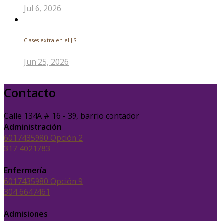
Jul 6, 2026
Clases extra en el JIS
Jun 25, 2026
Contacto
Calle 134A # 16 - 39, barrio contador
Administración
6017435980 Opción 2
317 4021783
Enfermería
6017435980 Opción 9
304 6647461
Admisiones