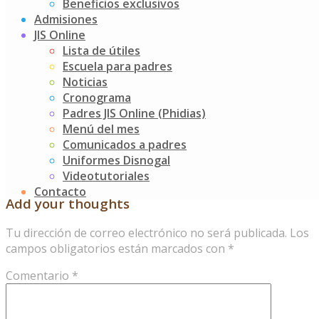
Beneficios exclusivos
de K2E Y K4B en el Jardín Infantil Stanford trabajando el
Admisiones
valor de la Femineidad y caballerosidad, también
JIS Online
conmemoramos el Día internacional del agua.
Lista de útiles
Escuela para padres
En esta izada de bandera contamos con la presencia de 2
Noticias
familias fundadoras del JIS (2007) quienes participaron y
Cronograma
disfrutaron de la celebración, Se hizo entrega del osito
Padres JIS Online (Phidias)
Stanford a los niños fundadores (Lucia Gómez Urrea y
Menú del mes
Mario Eduardo Murcia Rubiano).
Comunicados a padres
Post
Salida Divercity
Uniformes Disnogal
Izada de Bandera del Día de la Tierra y el Día del Idioma
Videotutoriales
navigation
Contacto
Add your thoughts
Tu dirección de correo electrónico no será publicada.
Los
campos obligatorios están marcados con
*
Comentario
*