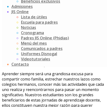
Beneficios exclusivos
Admisiones
La Comunidad académica INTERASESORES, en una
JIS Online
jornada de intercambio de conocimientos y experiencias,
Lista de útiles
ha vivido una maravillosa mañana, teniendo como
Escuela para padres
anfitrión al Colegio Colombo Gales, para compartir
Noticias
aprendizajes que nos permitan seguir creciendo como
Cronograma
pedagogos. Este 11 de mayo, el Colegio Nueva York, el
Padres JIS Online (Phidias)
Jardín Infantil Stanford, el Colegio Mayor de los Andes, y
Menú del mes
por supuesto, el Colegio Colombo Gales, tuvimos la
Comunicados a padres
ocasión de profundizar en la metodología del aula
Uniformes Disnogal
invertida, reflexionar frente a la importancia del maestro
Videotutoriales
en la indagación y del aprendizaje significativo en el aula
Contacto
a través de la transdisciplinariedad.
Aprender siempre será una grandiosa excusa para
compartir como familia, estrechar nuestros lazos como
colegios hermanos, conocer más las actividades que cada
uno realiza y reencontrarnos para pasar un momento
significativo. Nuestros estudiantes son los grandes
beneficiarios de estas jornadas de aprendizaje docente,
ellos constituyen nuestra mejor razón para querer