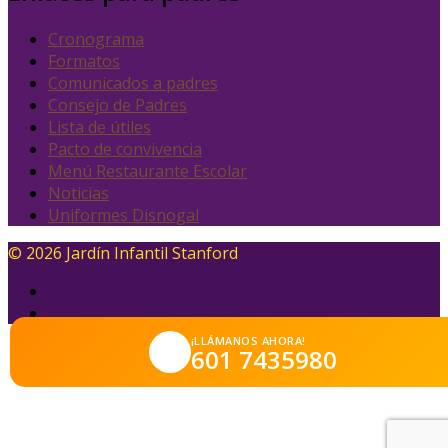
Cronograma
Formatos
Comunicados a padres
Consejo de Padres
Lista de útiles
Pacto de convivencia
Menú Restaurante Escolar
Noticias
Uniformes Disnogal
© 2026 Jardín Infantil Stanford
¡LLÁMANOS AHORA!
601 7435980