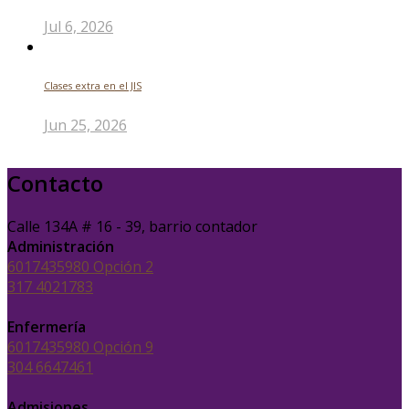
Jul 6, 2026
Clases extra en el JIS
Jun 25, 2026
Contacto
Calle 134A # 16 - 39, barrio contador
Administración
6017435980 Opción 2
317 4021783
Enfermería
6017435980 Opción 9
304 6647461
Admisiones