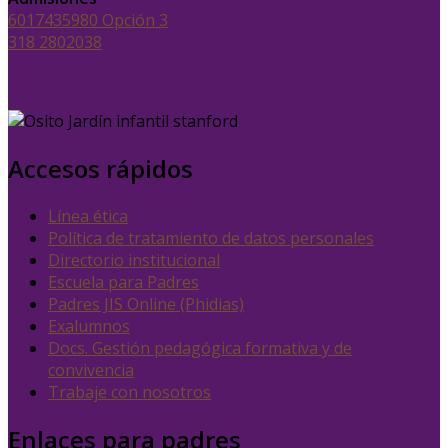
6017435980 Opción 3
318 2802038
Accesos rápidos
Línea ética
Política de tratamiento de datos personales
Directorio institucional
Escuela para Padres
Padres JIS Online (Phidias)
Exalumnos
Docs. Gestión pedagógica formativa y de
convivencia
Trabaje con nosotros
Enlaces para padres