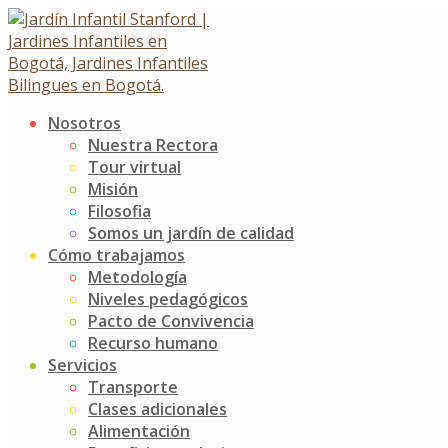
Skip
to
content
Nosotros
Mesa de trabajo –
Nuestra Rectora
Tour virtual
Aprendizaje Colaborativo y
Misión
Filosofia
Aula Invertida
Somos un jardín de calidad
Cómo trabajamos
Metodología
Mesa de trabajo – Aprendizaje Colaborativo y Aula
Niveles pedagógicos
Invertida
Pacto de Convivencia
17 mayo, 2019
17 mayo, 2019
Recurso humano
Servicios
Noticias
Jardín Infantil Stanford
0 Comments
Transporte
Clases adicionales
«El cambio es siempre el resultado final de todo
Alimentación
verdadero aprendizaje» – Leo Buscaglia.