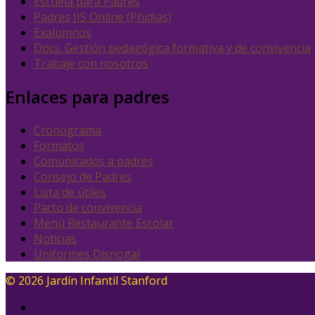
Escuela para Padres
Padres JIS Online (Phidias)
Exalumnos
Docs. Gestión pedagógica formativa y de convivencia
Trabaje con nosotros
Enlaces para padres
Cronograma
Formatos
Comunicados a padres
Consejo de Padres
Lista de útiles
Pacto de convivencia
Menú Restaurante Escolar
Noticias
Uniformes Disnogal
© 2026 Jardín Infantil Stanford