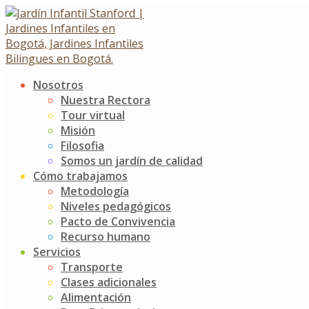
Skip
to
content
Nosotros
¡Nos esperan grandes exper
Nuestra Rectora
Tour virtual
Misión
¡Nos esperan grandes experiencias!
Filosofia
13 agosto, 2024
Somos un jardín de calidad
Noticias
Jardín Infantil Stanford
0 Comments
Cómo trabajamos
Metodología
¡Tres, dos, uno; inicia la aventura en el nivel de K3!
Niveles pedagógicos
Pacto de Convivencia
Nuestros gigantes se acercan a su unidad transdisciplina
Recurso humano
entorno!, no solo conocerán su ciudad, sino también descub
Servicios
Post
Educación para la Vida y la Afectividad
Transporte
Celebración del Día de los abuelitos
Clases adicionales
navigation
Alimentación