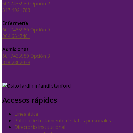
6017435980 Opción 2
317 4021783
Enfermería
6017435980 Opción 9
304 6647461
Admisiones
6017435980 Opción 3
318 2802038
Accesos rápidos
Línea ética
Política de tratamiento de datos personales
Directorio institucional