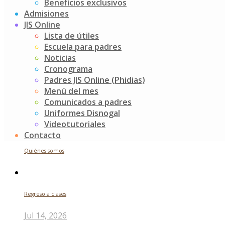
Buscar
Beneficios exclusivos
Admisiones
JIS Online
Search
Lista de útiles
for:
Escuela para padres
Noticias recientes
Noticias
Cronograma
Padres JIS Online (Phidias)
Menú del mes
Futuros indagadores
Comunicados a padres
Uniformes Disnogal
Jul 24, 2026
Videotutoriales
Contacto
Quiénes somos
Regreso a clases
Jul 14, 2026