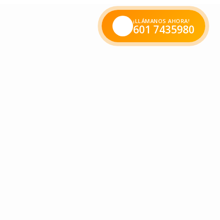
¡LLÁMANOS AHORA!
601 7435980
rense para un bimestre lleno de descubrimientos en su