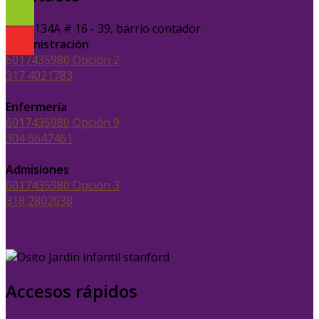
Calle 134A # 16 - 39, barrio contador
Administración
6017435980 Opción 2
317 4021783
Enfermería
6017435980 Opción 9
304 6647461
Admisiones
6017435980 Opción 3
318 2802038
Accesos rápidos