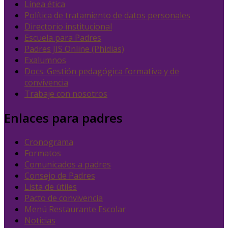
Línea ética
Política de tratamiento de datos personales
Directorio institucional
Escuela para Padres
Padres JIS Online (Phidias)
Exalumnos
Docs. Gestión pedagógica formativa y de
convivencia
Trabaje con nosotros
Enlaces para padres
Cronograma
Formatos
Comunicados a padres
Consejo de Padres
Lista de útiles
Pacto de convivencia
Menú Restaurante Escolar
Noticias