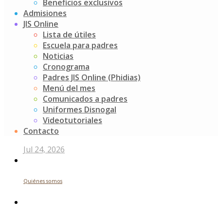
Beneficios exclusivos
Post
Salida multiparque
Admisiones
día de los niños
navigation
JIS Online
Lista de útiles
Buscar
Escuela para padres
Noticias
Search
Cronograma
for:
Padres JIS Online (Phidias)
Noticias recientes
Menú del mes
Comunicados a padres
Uniformes Disnogal
Videotutoriales
Futuros indagadores
Contacto
Jul 24, 2026
Quiénes somos