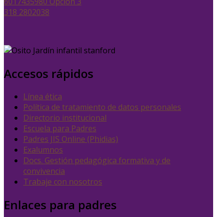
6017435980 Opción 3
318 2802038
Accesos rápidos
Línea ética
Política de tratamiento de datos personales
Directorio institucional
Escuela para Padres
Padres JIS Online (Phidias)
Exalumnos
Docs. Gestión pedagógica formativa y de
convivencia
Trabaje con nosotros
Enlaces para padres