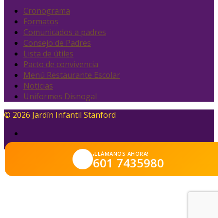
Cronograma
Formatos
Comunicados a padres
Consejo de Padres
Lista de útiles
Pacto de convivencia
Menú Restaurante Escolar
Noticias
Uniformes Disnogal
© 2026 Jardín Infantil Stanford
¡LLÁMANOS AHORA!
601 7435980