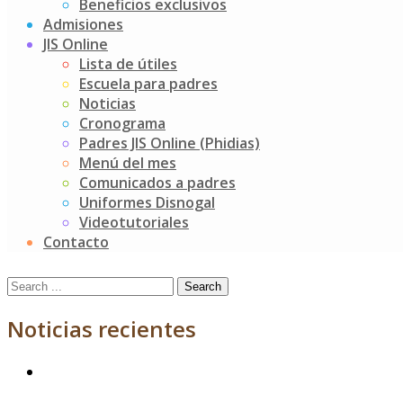
Beneficios exclusivos
cuidado y la organización de los espacios del jardín, su
Admisiones
salón, sus objetos personales, el bicicletero, entre otros.
JIS Online
Lista de útiles
Igualmente, se comprometieron a rescatar valores y
Escuela para padres
palabras mágicas como “por favor”, “gracias”, “buenos
Noticias
días”, “permiso” y “lo siento”, transmitiendo estos
Cronograma
aprendizajes a sus familias y amigos, y convirtiéndose así
Padres JIS Online (Phidias)
en verdaderos ciudadanos para el mundo.
Menú del mes
Post
Granja Limbalú
Comunicados a padres
Afrocolombianidad
Uniformes Disnogal
navigation
Videotutoriales
Buscar
Contacto
Search
for:
Noticias recientes