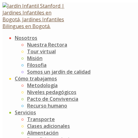
Skip
to
content
Nosotros
Pequeños Ciudadanos Para
Nuestra Rectora
Tour virtual
El Mundo
Misión
Filosofia
Somos un jardín de calidad
Pequeños Ciudadanos Para El Mundo
Cómo trabajamos
14 octubre, 2025
Metodología
Niveles pedagógicos
Noticias
Jardín Infantil Stanford
0 Comments
Pacto de Convivencia
Recurso humano
Nuestros niños y niñas se convirtieron en superhéroes
Servicios
de los buenos modales y de las palabras mágicas. Junto a
Transporte
Jimmy, aprendieron valores como el respeto, la empatía y
Clases adicionales
la gratitud, destacados en una jornada donde
Alimentación
compartieron experiencias y buenas acciones, como el