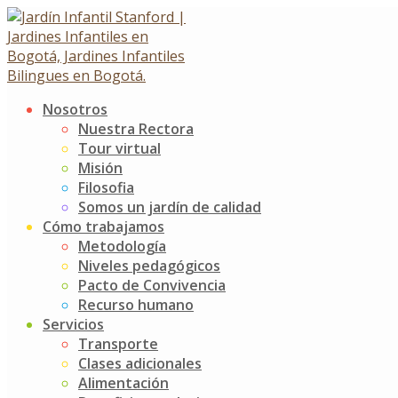
Skip
to
content
Nosotros
Pintura en Masa
Nuestra Rectora
Tour virtual
Misión
Pintura en Masa
Filosofia
29 enero, 2020
30 enero, 2020
Somos un jardín de calidad
Cómo trabajamos
Noticias
Jardín Infantil Stanford
0 Comments
Metodología
Niveles pedagógicos
El contacto con sabores, con olores, sonidos y texturas le 
Pacto de Convivencia
damos gran validez a este tipo de actividades que, además 
Recurso humano
Servicios
En casa podemos compartir con nuestros niños y niñas, jueg
Transporte
involucrar la exploración a través de los sentidos.
Clases adicionales
Post
Ingreso a Clases
Alimentación