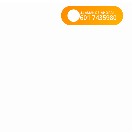
¡LLÁMANOS AHORA!
601 7435980
dea, por esta razón, en el Jardín Infantil Stanford le
vo a los niños que quedará grabado en sus mentes.
 plantas, jugar al spa, entre otras; en las cuales podrán