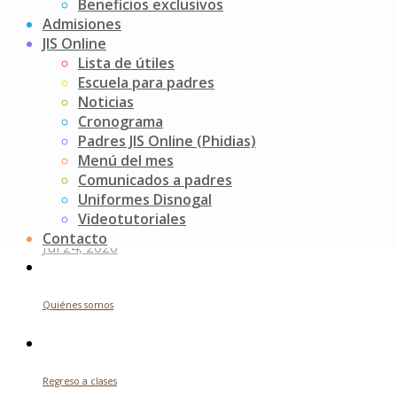
Actividades K4
Beneficios exclusivos
navigation
Admisiones
Buscar
JIS Online
Lista de útiles
Escuela para padres
Search
Noticias
for:
Cronograma
Noticias recientes
Padres JIS Online (Phidias)
Menú del mes
Comunicados a padres
Uniformes Disnogal
Futuros indagadores
Videotutoriales
Contacto
Jul 24, 2026
Quiénes somos
Regreso a clases