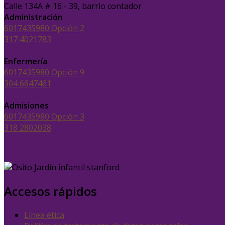
Calle 134A # 16 - 39, barrio contador
Administración
6017435980 Opción 2
317 4021783
Enfermería
6017435980 Opción 9
304 6647461
Admisiones
6017435980 Opción 3
318 2802038
Accesos rápidos
Línea ética