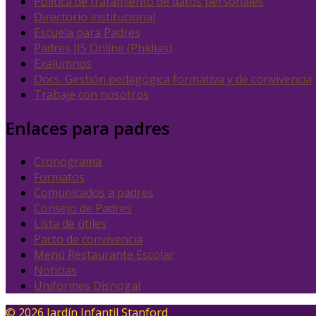
Política de tratamiento de datos personales
Directorio institucional
Escuela para Padres
Padres JIS Online (Phidias)
Exalumnos
Docs. Gestión pedagógica formativa y de convivencia
Trabaje con nosotros
Enlaces para padres
Cronograma
Formatos
Comunicados a padres
Consejo de Padres
Lista de útiles
Pacto de convivencia
Menú Restaurante Escolar
Noticias
Uniformes Disnogal
© 2026 Jardín Infantil Stanford