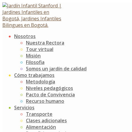
Skip
to
content
Nosotros
Plan Lector K2
Nuestra Rectora
Tour virtual
Misión
Plan Lector K2
Filosofia
5 agosto, 2019
5 agosto, 2019
Somos un jardín de calidad
Cómo trabajamos
Noticias
Jardín Infantil Stanford
0 Comments
Metodología
Niveles pedagógicos
El día jueves 1 de agosto se llevó a cabo la exposición de
Pacto de Convivencia
nuestro plan lector en familia.
Recurso humano
Servicios
Los niños y niñas de K2 tuvieron la oportunidad de invitar
Transporte
a sus amigos de K4 y K5 para compartirles las hermosas y
Clases adicionales
muy creativas historias hechas en familia. Nuestro libro
Alimentación
guía fue «Cuentos al revés» de Gianni Rodari.