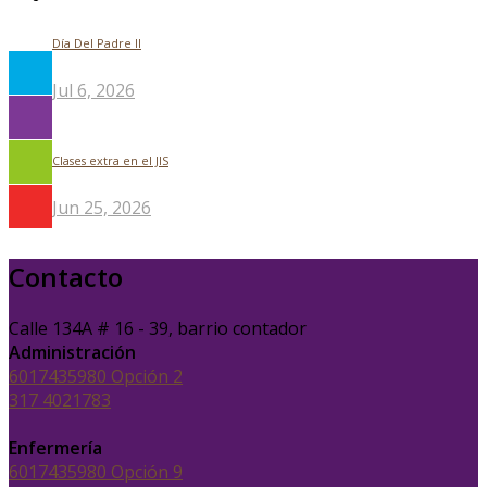
Día Del Padre ll
Jul 6, 2026
Clases extra en el JIS
Jun 25, 2026
Contacto
Calle 134A # 16 - 39, barrio contador
Administración
6017435980 Opción 2
317 4021783
Enfermería
6017435980 Opción 9