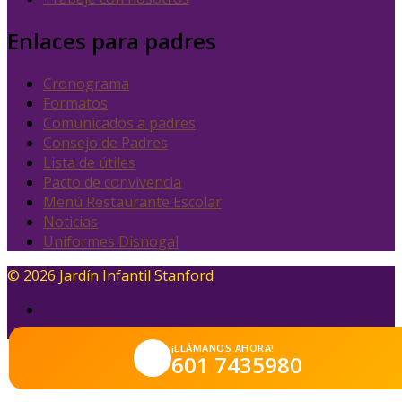
Enlaces para padres
Cronograma
Formatos
Comunicados a padres
Consejo de Padres
Lista de útiles
Pacto de convivencia
Menú Restaurante Escolar
Noticias
Uniformes Disnogal
© 2026 Jardín Infantil Stanford
¡LLÁMANOS AHORA!
601 7435980