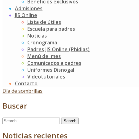
Beneficios exclusivos
Los dibujos, las letras y las pequeñas, pero creativas
Admisiones
voces, fueron las encargadas de hacer parte de esta
JIS Online
aventura, donde los más pequeños invitaron a sus
Lista de útiles
amigos a tener un momento de lectura diaria en familia,
Escuela para padres
para así fomentar y enriquecer este hábito.
Noticias
Cronograma
Gracias todas nuestras familias de K2 por su dedicación,
Padres JIS Online (Phidias)
espero y apoyo.
Menú del mes
Comunicados a padres
«Para viajar lejos, no hay mejor nave que un libro»
Uniformes Disnogal
Emily Diekimaon
Videotutoriales
Contacto
Post
Izada de bandera – Colombianidad
Día de sombrillas
navigation
Buscar
Search
for:
Noticias recientes