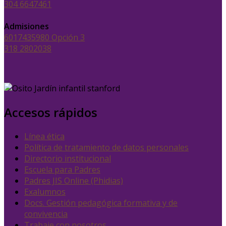
304 6647461
Admisiones
6017435980 Opción 3
318 2802038
Accesos rápidos
Línea ética
Política de tratamiento de datos personales
Directorio institucional
Escuela para Padres
Padres JIS Online (Phidias)
Exalumnos
Docs. Gestión pedagógica formativa y de
convivencia
Trabaje con nosotros