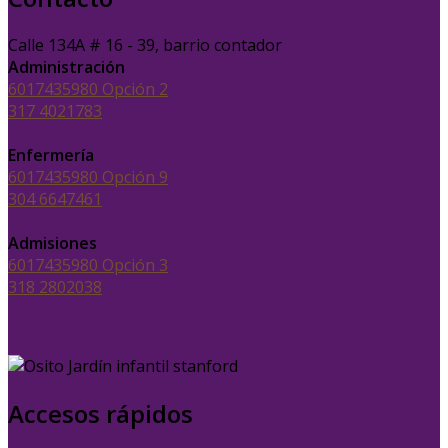
Calle 134A # 16 - 39, barrio contador
Administración
6017435980 Opción 2
317 4021783
Enfermería
6017435980 Opción 9
304 6647461
Admisiones
6017435980 Opción 3
318 2802038
Accesos rápidos