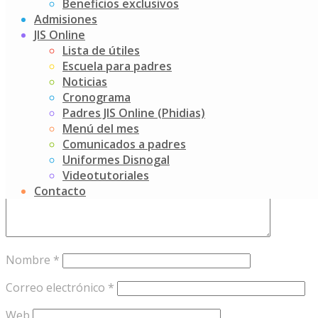
Beneficios exclusivos
Admisiones
Post
¡Mariposas!
JIS Online
Izada de Bandera – Febrero
navigation
Lista de útiles
Escuela para padres
Add your thoughts
Noticias
Cronograma
Tu dirección de correo electrónico no será publicada.
Los
Padres JIS Online (Phidias)
campos obligatorios están marcados con
*
Menú del mes
Comentario
*
Comunicados a padres
Uniformes Disnogal
Videotutoriales
Contacto
Nombre
*
Correo electrónico
*
Web