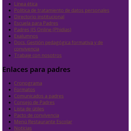
Línea ética
Política de tratamiento de datos personales
Directorio institucional
Escuela para Padres
Padres JIS Online (Phidias)
Exalumnos
Docs. Gestión pedagógica formativa y de
convivencia
Trabaje con nosotros
Enlaces para padres
Cronograma
Formatos
Comunicados a padres
Consejo de Padres
Lista de útiles
Pacto de convivencia
Menú Restaurante Escolar
Noticias