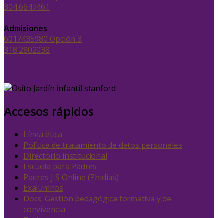
304 6647461
Admisiones
6017435980 Opción 3
318 2802038
Accesos rápidos
Línea ética
Política de tratamiento de datos personales
Directorio institucional
Escuela para Padres
Padres JIS Online (Phidias)
Exalumnos
Docs. Gestión pedagógica formativa y de
convivencia