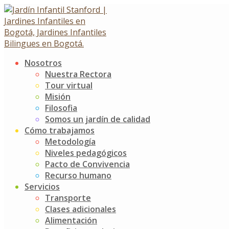
Skip
to
content
Nosotros
Saludo de nuestros papitos
Nuestra Rectora
Tour virtual
Misión
Saludo de nuestros papitos
Filosofia
18 abril, 2020
18 abril, 2020
Somos un jardín de calidad
Noticias
Jardín Infantil Stanford
0 Comments
Cómo trabajamos
Metodología
Niveles pedagógicos
Pacto de Convivencia
Recurso humano
Servicios
Transporte
Clases adicionales
Alimentación