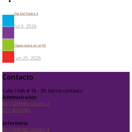
Día Del Padre ll
Jul 6, 2026
Clases extra en el JIS
Jun 25, 2026
Contacto
Calle 134A # 16 - 39, barrio contador
Administración
6017435980 Opción 2
317 4021783
Enfermería
6017435980 Opción 9