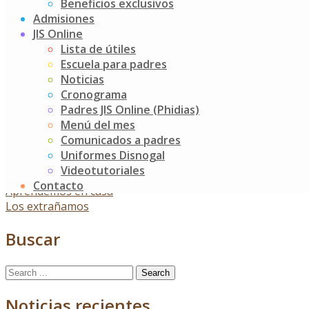
Beneficios exclusivos
Admisiones
JIS Online
Lista de útiles
Escuela para padres
Noticias
Cronograma
Padres JIS Online (Phidias)
«Nuestros papitos nos saludan, estamos muy
Menú del mes
agradecidos»
Comunicados a padres
Uniformes Disnogal
Videotutoriales
Contacto
Post
Aprendemos en casa
Los extrañamos
navigation
Buscar
Search
for:
Noticias recientes