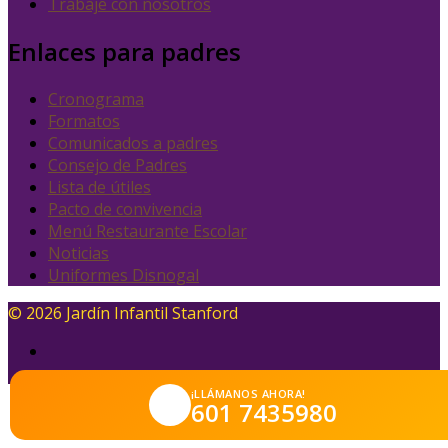
Trabaje con nosotros
Enlaces para padres
Cronograma
Formatos
Comunicados a padres
Consejo de Padres
Lista de útiles
Pacto de convivencia
Menú Restaurante Escolar
Noticias
Uniformes Disnogal
© 2026 Jardín Infantil Stanford
¡LLÁMANOS AHORA!
601 7435980