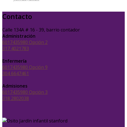
Contacto
Calle 134A # 16 - 39, barrio contador
Administración
6017435980 Opción 2
317 4021783
Enfermería
6017435980 Opción 9
304 6647461
Admisiones
6017435980 Opción 3
318 2802038