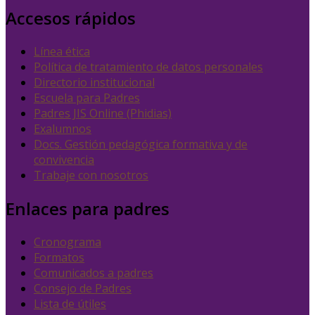
Accesos rápidos
Línea ética
Política de tratamiento de datos personales
Directorio institucional
Escuela para Padres
Padres JIS Online (Phidias)
Exalumnos
Docs. Gestión pedagógica formativa y de
convivencia
Trabaje con nosotros
Enlaces para padres
Cronograma
Formatos
Comunicados a padres
Consejo de Padres
Lista de útiles