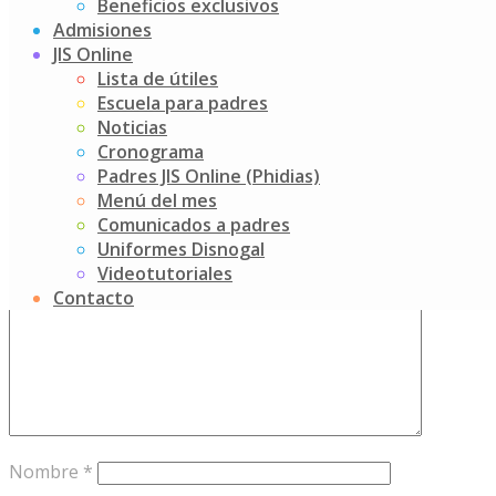
Beneficios exclusivos
Admisiones
Gracias a todos por asistir y contribuir en el bienestar de
JIS Online
sus hijos, nuestros estudiantes.
Lista de útiles
Post
Momento de juego
Escuela para padres
Conociendo la función de nuestro organismo
Noticias
navigation
Cronograma
Add your thoughts
Padres JIS Online (Phidias)
Menú del mes
Tu dirección de correo electrónico no será publicada.
Los
Comunicados a padres
campos obligatorios están marcados con
*
Uniformes Disnogal
Videotutoriales
Comentario
*
Contacto
Nombre
*