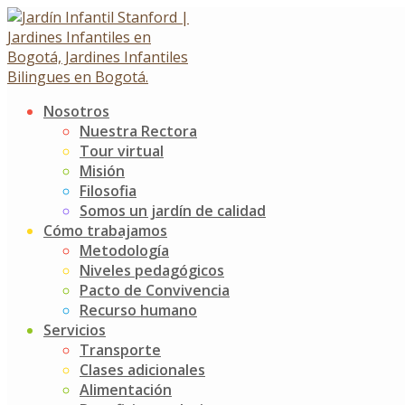
Skip
to
content
Nosotros
Tierra, juego y
Nuestra Rectora
Tour virtual
descubrimiento
Misión
Filosofia
Somos un jardín de calidad
Tierra, juego y descubrimiento
Cómo trabajamos
9 mayo, 2019
Metodología
Niveles pedagógicos
Noticias
Jardín Infantil Stanford
0 Comments
Pacto de Convivencia
Recurso humano
Explorar, descubrir e indagar son grandes oportunidades
Servicios
para desarrollar procesos de pensamiento y conocer así
Transporte
el mundo que nos rodea.
Clases adicionales
Alimentación
Es por esto que aprovechando el proyecto de aula que se