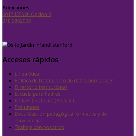
Admisiones
6017435980 Opción 3
318 2802038
Accesos rápidos
Línea ética
Política de tratamiento de datos personales
Directorio institucional
Escuela para Padres
Padres JIS Online (Phidias)
Exalumnos
Docs. Gestión pedagógica formativa y de
convivencia
Trabaje con nosotros