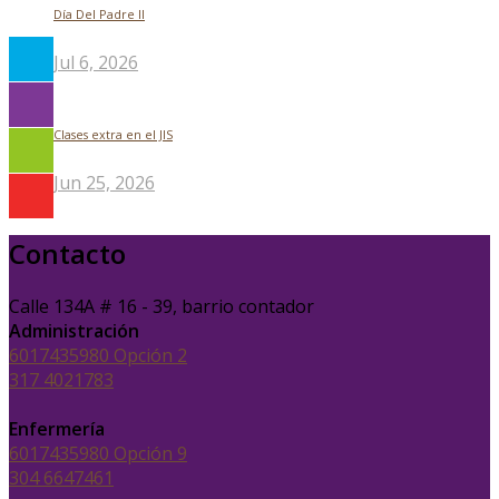
Día Del Padre ll
Jul 6, 2026
Clases extra en el JIS
Jun 25, 2026
Contacto
Calle 134A # 16 - 39, barrio contador
Administración
6017435980 Opción 2
317 4021783
Enfermería
6017435980 Opción 9
304 6647461