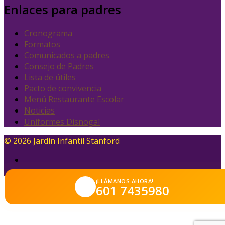
Enlaces para padres
Cronograma
Formatos
Comunicados a padres
Consejo de Padres
Lista de útiles
Pacto de convivencia
Menú Restaurante Escolar
Noticias
Uniformes Disnogal
© 2026 Jardín Infantil Stanford
¡LLÁMANOS AHORA!
601 7435980