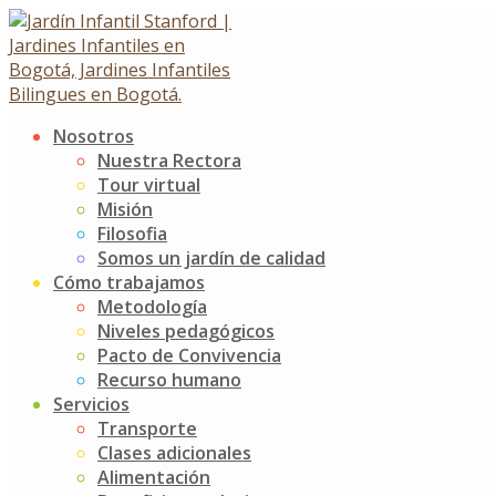
Skip
to
content
Nosotros
Una nueva aventura
Nuestra Rectora
Tour virtual
comienza para nuestros
Misión
Filosofia
gigantes de K5
Somos un jardín de calidad
Cómo trabajamos
Metodología
Una nueva aventura comienza para nuestros gigantes de
Niveles pedagógicos
K5
Pacto de Convivencia
16 julio, 2025
Recurso humano
Servicios
Noticias
Jardín Infantil Stanford
0 Comments
Transporte
Clases adicionales
En este bimestre, los niños explorarán la unidad
Alimentación
transdisciplinar
“Cómo nos expresamos”
, una