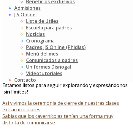
Beneficios exclusivos
experiencia llena de descubrimientos, emociones y
Admisiones
aprendizajes. Para dar inicio, recibimos la visita especial
JIS Online
de los
Scouts
, quienes compartieron con nosotros su
Lista de útiles
cultura, valores y formas únicas de comunicación.
Escuela para padres
Noticias
A través de actividades vivenciales, nuestros niños se
Cronograma
conectaron con nuevos lenguajes, símbolos y formas de
Padres JIS Online (Phidias)
expresión, fortaleciendo el trabajo en equipo, el respeto
Menú del mes
y la empatía.
Comunicados a padres
¡Gracias, Scouts, por inspirarnos y regalarnos una
Uniformes Disnogal
mañana llena de retos, diversión y aprendizajes
Videotutoriales
significativos!
Contacto
Estamos listos para seguir explorando y expresándonos
¡sin límites!
Post
Así vivimos la ceremonia de cierre de nuestras clases
extracurriculares
navigation
Sabías que los cavernícolas tenían una forma muy
distinta de comunicarse