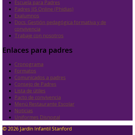
Escuela para Padres
Padres JIS Online (Phidias)
Exalumnos
Docs. Gestión pedagógica formativa y de
convivencia
Trabaje con nosotros
Enlaces para padres
Cronograma
Formatos
Comunicados a padres
Consejo de Padres
Lista de útiles
Pacto de convivencia
Menú Restaurante Escolar
Noticias
Uniformes Disnogal
© 2026 Jardín Infantil Stanford