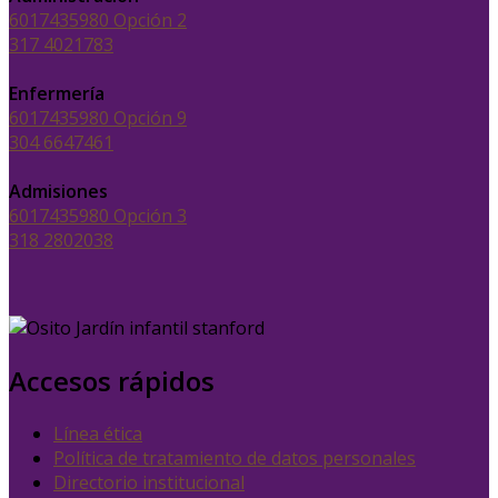
6017435980 Opción 2
317 4021783
Enfermería
6017435980 Opción 9
304 6647461
Admisiones
6017435980 Opción 3
318 2802038
Accesos rápidos
Línea ética
Política de tratamiento de datos personales
Directorio institucional