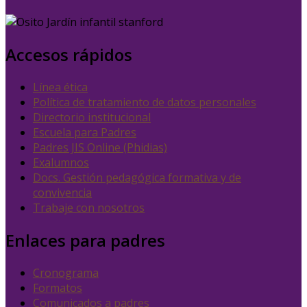
Accesos rápidos
Línea ética
Política de tratamiento de datos personales
Directorio institucional
Escuela para Padres
Padres JIS Online (Phidias)
Exalumnos
Docs. Gestión pedagógica formativa y de
convivencia
Trabaje con nosotros
Enlaces para padres
Cronograma
Formatos
Comunicados a padres