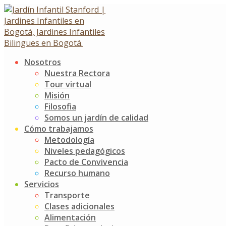
Skip
to
content
Nosotros
Visitando nuestro colegio
Nuestra Rectora
Tour virtual
hermano
Misión
Filosofia
Somos un jardín de calidad
Visitando nuestro colegio hermano
Cómo trabajamos
14 marzo, 2025
Metodología
Niveles pedagógicos
Noticias
Jardín Infantil Stanford
0 Comments
Pacto de Convivencia
Recurso humano
¡Los niños del grado K3 del Jardín Infantil Stanford,
Servicios
vivieron una jornada llena de emoción y diversión al
Transporte
visitar el Colegio Mayor de los Andes, una de sus
Clases adicionales
instituciones hermanas!
Alimentación