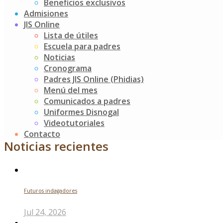
Beneficios exclusivos
Recorrieron las instalaciones con curiosidad y alegría,
Admisiones
disfrutando cada momento de esta experiencia única que
JIS Online
les permitió explorar y aprender mientras se divertían.
Lista de útiles
Escuela para padres
Noticias
Post
¡Felicitaciones pequeños grandes líderes!
Cronograma
¡Izamos el pabellón nacional, rindiendo tributo a la mujer!
Padres JIS Online (Phidias)
navigation
Menú del mes
Buscar
Comunicados a padres
Uniformes Disnogal
Search
Videotutoriales
for:
Contacto
Noticias recientes
Futuros indagadores
Jul 24, 2026