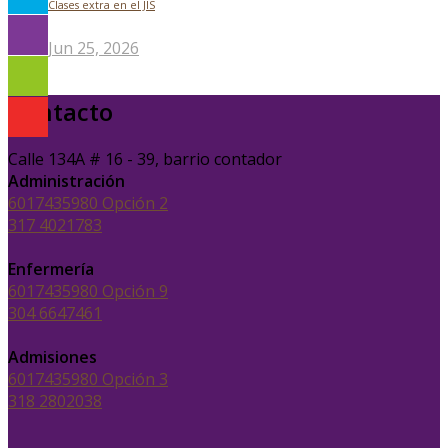
Clases extra en el JIS
Jun 25, 2026
Contacto
Calle 134A # 16 - 39, barrio contador
Administración
6017435980 Opción 2
317 4021783
Enfermería
6017435980 Opción 9
304 6647461
Admisiones
6017435980 Opción 3
318 2802038