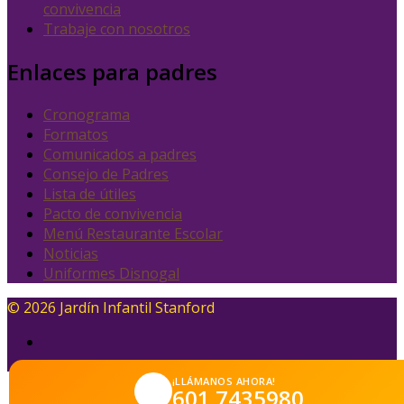
convivencia
Trabaje con nosotros
Enlaces para padres
Cronograma
Formatos
Comunicados a padres
Consejo de Padres
Lista de útiles
Pacto de convivencia
Menú Restaurante Escolar
Noticias
Uniformes Disnogal
© 2026 Jardín Infantil Stanford
¡LLÁMANOS AHORA!
601 7435980