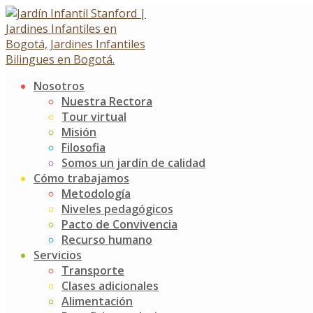
Skip
to
content
Nosotros
Votaciones
Nuestra Rectora
Tour virtual
Misión
Votaciones
Filosofia
6 noviembre, 2019
Somos un jardín de calidad
Cómo trabajamos
Noticias
Jardín Infantil Stanford
0 Comments
Metodología
Niveles pedagógicos
El pasado 29 de octubre en nuestra semana cultural
Pacto de Convivencia
realizamos el cierre de nuestro Proyecto de Democracia,
Recurso humano
realizando unas espléndidas elecciones, en donde
Servicios
nuestros niños y personal del Jardín ejercieron su
Transporte
derecho al voto. Esta vez la elección se centró en la
Clases adicionales
selección de un equipo de balón pie y balón mano.
Alimentación
Nuestras candidatas eran todas las docentes de la