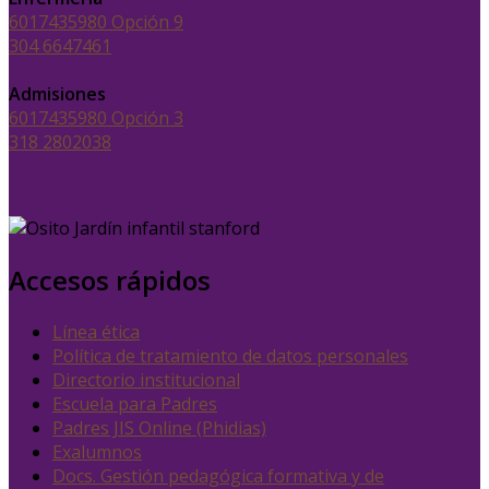
6017435980 Opción 9
304 6647461
Admisiones
6017435980 Opción 3
318 2802038
Accesos rápidos
Línea ética
Política de tratamiento de datos personales
Directorio institucional
Escuela para Padres
Padres JIS Online (Phidias)
Exalumnos
Docs. Gestión pedagógica formativa y de