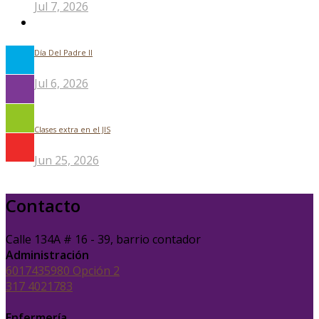
Jul 7, 2026
Día Del Padre ll
Jul 6, 2026
Clases extra en el JIS
Jun 25, 2026
Contacto
Calle 134A # 16 - 39, barrio contador
Administración
6017435980 Opción 2
317 4021783
Enfermería