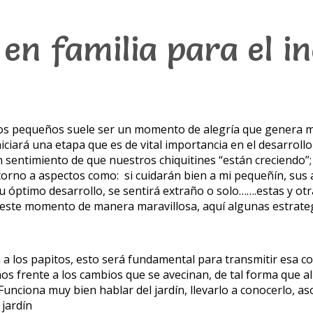
en familia para el in
stros pequeños suele ser un momento de alegría que genera 
iciará una etapa que es de vital importancia en el desarroll
 sentimiento de que nuestros chiquitines “están creciendo
torno a aspectos como: si cuidarán bien a mi pequeñín, sus 
u óptimo desarrollo, se sentirá extraño o solo…….estas y ot
a este momento de manera maravillosa, aquí algunas estrateg
a a los papitos, esto será fundamental para transmitir esa c
iños frente a los cambios que se avecinan, de tal forma que 
nciona muy bien hablar del jardín, llevarlo a conocerlo, as
 jardín