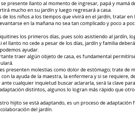
 se presente llanto al momento de ingresar, papá y mamá de
rtirá mucho en su jardín y luego regresará a casa.
de los niños a los tiempos que vivirá en el jardín, tratar e
l levantarse en la mañana no sea tan complicado y poco a po
hiquitines los primeros días, pues solo asistiendo al jardín,
i el llanto no cede a pesar de los días, jardín y familia debe
 podemos ayudar.
ortante traer algún objeto de casa, es fundamental permitírse
ulará.
es presenten molestias como dolor de estómago; trate de m
 con la ayuda de la maestra, la enfermera y si se requiere, 
ante cualquier inquietud buscar aclararla, será la clave par
daptación distintos, algunos lo logran más rápido que otro
tro hijito se está adaptando, es un proceso de adaptación 
colaboración del jardín.