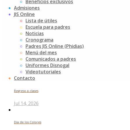
for:
Beneficios exclusivos
Noticias recientes
Admisiones
JIS Online
Lista de útiles
Escuela para padres
Noticias
Futuros indagadores
Cronograma
Padres JIS Online (Phidias)
Jul 24, 2026
Menú del mes
Comunicados a padres
Uniformes Disnogal
Quiénes somos
Videotutoriales
Contacto
Regreso a clases
Jul 14, 2026
Día de los Colores