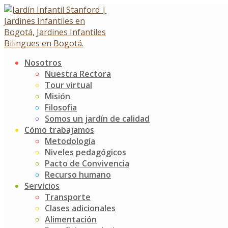
Skip
to
content
Nosotros
Etiqueta:
prevención
Nuestra Rectora
Tour virtual
Misión
Los beneficios de un ambiente saludable en preescolar
Filosofia
Somos un jardín de calidad
12 febrero, 2025
Cómo trabajamos
Metodología
ambiente saludable
,
preescolar
,
prevención
,
seguridad
Bl
Niveles pedagógicos
Explora los beneficios de un ambiente saludable en preescola
Pacto de Convivencia
Read more
Recurso humano
Servicios
Buscar
Transporte
Clases adicionales
Search
Alimentación