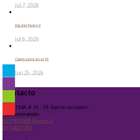
Jul 7, 2026
Día Del Padre ll
Jul 6, 2026
Clases extra en el JIS
Jun 25, 2026
Contacto
Calle 134A # 16 - 39, barrio contador
Administración
6017435980 Opción 2
317 4021783