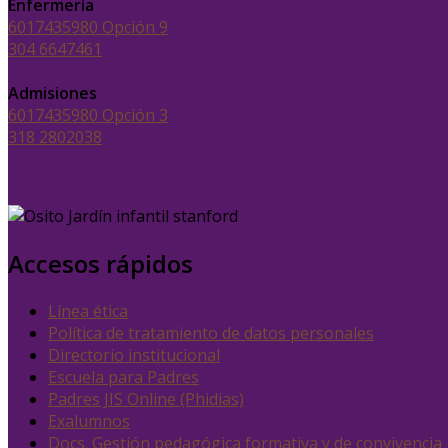
Enfermería
6017435980 Opción 9
304 6647461
Admisiones
6017435980 Opción 3
318 2802038
Accesos rápidos
Línea ética
Política de tratamiento de datos personales
Directorio institucional
Escuela para Padres
Padres JIS Online (Phidias)
Exalumnos
Docs. Gestión pedagógica formativa y de convivencia