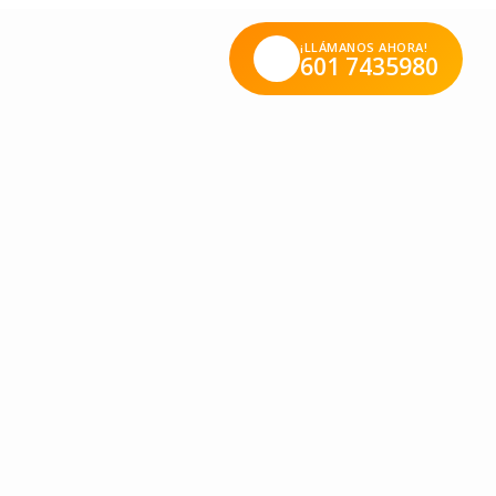
¡LLÁMANOS AHORA!
601 7435980
nfantil Stanford te lo cuenta.
[…]